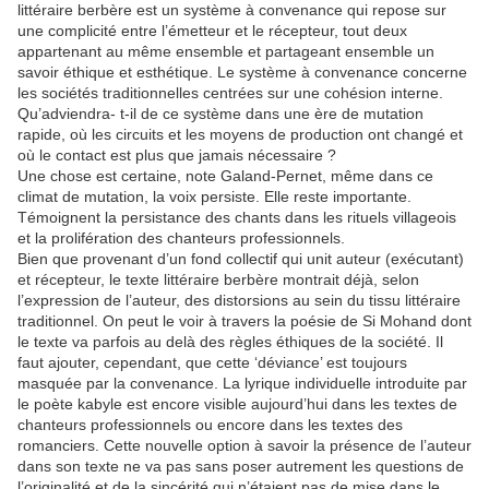
littéraire berbère est un système à convenance qui repose sur
une complicité entre l’émetteur et le récepteur, tout deux
appartenant au même ensemble et partageant ensemble un
savoir éthique et esthétique. Le système à convenance concerne
les sociétés traditionnelles centrées sur une cohésion interne.
Qu’adviendra- t-il de ce système dans une ère de mutation
rapide, où les circuits et les moyens de production ont changé et
où le contact est plus que jamais nécessaire ?
Une chose est certaine, note Galand-Pernet, même dans ce
climat de mutation, la voix persiste. Elle reste importante.
Témoignent la persistance des chants dans les rituels villageois
et la prolifération des chanteurs professionnels.
Bien que provenant d’un fond collectif qui unit auteur (exécutant)
et récepteur, le texte littéraire berbère montrait déjà, selon
l’expression de l’auteur, des distorsions au sein du tissu littéraire
traditionnel. On peut le voir à travers la poésie de Si Mohand dont
le texte va parfois au delà des règles éthiques de la société. Il
faut ajouter, cependant, que cette ‘déviance’ est toujours
masquée par la convenance. La lyrique individuelle introduite par
le poète kabyle est encore visible aujourd’hui dans les textes de
chanteurs professionnels ou encore dans les textes des
romanciers. Cette nouvelle option à savoir la présence de l’auteur
dans son texte ne va pas sans poser autrement les questions de
l’originalité et de la sincérité qui n’étaient pas de mise dans le