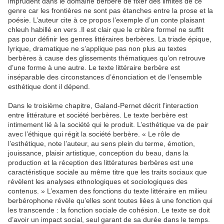
imprudent dans le domaine berbère de fixer des limites de ce
genre car les frontières ne sont pas étanches entre la prose et la
poésie. L’auteur cite à ce propos l’exemple d’un conte plaisant
chleuh habillé en vers .Il est clair que le critère formel ne suffit
pas pour définir les genres littéraires berbères. La triade épique,
lyrique, dramatique ne s’applique pas non plus au textes
berbères à cause des glissements thématiques qu’on retrouve
d’une forme à une autre. Le texte littéraire berbère est
inséparable des circonstances d’énonciation et de l’ensemble
esthétique dont il dépend.
Dans le troisième chapitre, Galand-Pernet décrit l’interaction
entre littérature et société berbères. Le texte berbère est
intimement lié à la société qui le produit. L’esthétique va de pair
avec l’éthique qui régit la société berbère. « Le rôle de
l’esthétique, note l’auteur, au sens plein du terme, émotion,
jouissance, plaisir artistique, conception du beau, dans la
production et la réception des littératures berbères est une
caractéristique sociale au même titre que les traits sociaux que
révèlent les analyses ethnologiques et sociologiques des
contenus. » L’examen des fonctions du texte littéraire en milieu
berbérophone révèle qu’elles sont toutes liées à une fonction qui
les transcende : la fonction sociale de cohésion. Le texte se doit
d’avoir un impact social, seul garant de sa durée dans le temps.