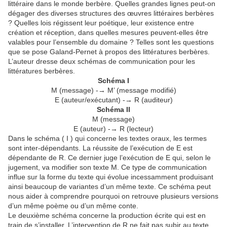
littéraire dans le monde berbère. Quelles grandes lignes peut-on
dégager des diverses structures des œuvres littéraires berbères
? Quelles lois régissent leur poétique, leur existence entre
création et réception, dans quelles mesures peuvent-elles être
valables pour l’ensemble du domaine ? Telles sont les questions
que se pose Galand-Pernet à propos des littératures berbères.
L’auteur dresse deux schémas de communication pour les
littératures berbères.
Schéma I
M (message) -→ M’ (message modifié)
E (auteur/exécutant) -→ R (auditeur)
Schéma II
M (message)
E (auteur) -→ R (lecteur)
Dans le schéma ( I ) qui concerne les textes oraux, les termes
sont inter-dépendants. La réussite de l’exécution de E est
dépendante de R. Ce dernier juge l’exécution de E qui, selon le
jugement, va modifier son texte M. Ce type de communication
influe sur la forme du texte qui évolue incessamment produisant
ainsi beaucoup de variantes d’un même texte. Ce schéma peut
nous aider à comprendre pourquoi on retrouve plusieurs versions
d’un même poème ou d’un même conte.
Le deuxième schéma concerne la production écrite qui est en
train de s’installer. L’intervention de R ne fait pas subir au texte