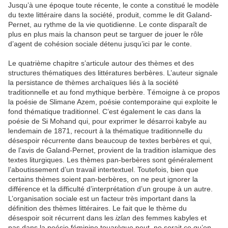
Jusqu’à une époque toute récente, le conte a constitué le modèle
du texte littéraire dans la société, produit, comme le dit Galand-
Pernet, au rythme de la vie quotidienne. Le conte disparaît de
plus en plus mais la chanson peut se targuer de jouer le rôle
d’agent de cohésion sociale détenu jusqu’ici par le conte.
Le quatrième chapitre s’articule autour des thèmes et des
structures thématiques des littératures berbères. L’auteur signale
la persistance de thèmes archaïques liés à la société
traditionnelle et au fond mythique berbère. Témoigne à ce propos
la poésie de Slimane Azem, poésie contemporaine qui exploite le
fond thématique traditionnel. C’est également le cas dans la
poésie de Si Mohand qui, pour exprimer le désarroi kabyle au
lendemain de 1871, recourt à la thématique traditionnelle du
désespoir récurrente dans beaucoup de textes berbères et qui,
de l’avis de Galand-Pernet, provient de la tradition islamique des
textes liturgiques. Les thèmes pan-berbères sont généralement
l’aboutissement d’un travail intertextuel. Toutefois, bien que
certains thèmes soient pan-berbères, on ne peut ignorer la
différence et la difficulté d’interprétation d’un groupe à un autre.
L’organisation sociale est un facteur très important dans la
définition des thèmes littéraires. Le fait que le thème du
désespoir soit récurrent dans les
izlan
des femmes kabyles et
pas dans la poésie féminine touarègue peut, ne serait ce qu’en