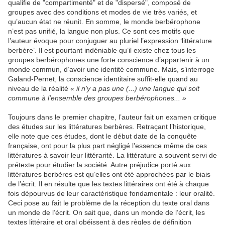
qualifie de "compartimenté" et de "dispersé", composé de
groupes avec des conditions et modes de vie très variés, et
qu’aucun état ne réunit. En somme, le monde berbérophone
n’est pas unifié, la langue non plus. Ce sont ces motifs que
l’auteur évoque pour conjuguer au pluriel l’expression ‘littérature
berbère’. Il est pourtant indéniable qu’il existe chez tous les
groupes berbérophones une forte conscience d’appartenir à un
monde commun, d’avoir une identité commune. Mais, s’interroge
Galand-Pernet, la conscience identitaire suffit-elle quand au
niveau de la réalité
« il n’y a pas une (...) une langue qui soit
commune à l’ensemble des groupes berbérophones... »
Toujours dans le premier chapitre, l’auteur fait un examen critique
des études sur les littératures berbères. Retraçant l’historique,
elle note que ces études, dont le début date de la conquête
française, ont pour la plus part négligé l’essence même de ces
littératures à savoir leur littérarité. La littérature a souvent servi de
prétexte pour étudier la société. Autre préjudice porté aux
littératures berbères est qu’elles ont été approchées par le biais
de l’écrit. Il en résulte que les textes littéraires ont été à chaque
fois dépourvus de leur caractéristique fondamentale : leur oralité.
Ceci pose au fait le problème de la réception du texte oral dans
un monde de l’écrit. On sait que, dans un monde de l’écrit, les
textes littéraire et oral obéissent à des règles de définition