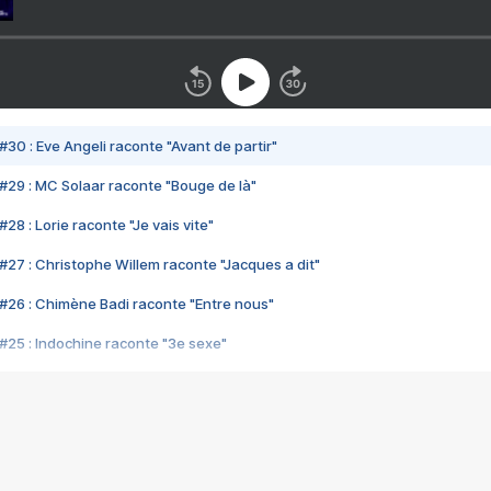
#30 : Eve Angeli raconte "Avant de partir"
#29 : MC Solaar raconte "Bouge de là"
28 : Lorie raconte "Je vais vite"
#27 : Christophe Willem raconte "Jacques a dit"
#26 : Chimène Badi raconte "Entre nous"
#25 : Indochine raconte "3e sexe"
#24 : Zaho raconte "C'est chelou"
#23 : Patrick Bruel raconte "Au café des délices"
#22 : Kyo raconte "Le chemin"