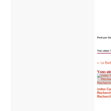
Posté par Sin
Vous aimez 
Le Ber
Vous aim
index Car
Recherc
Recherc