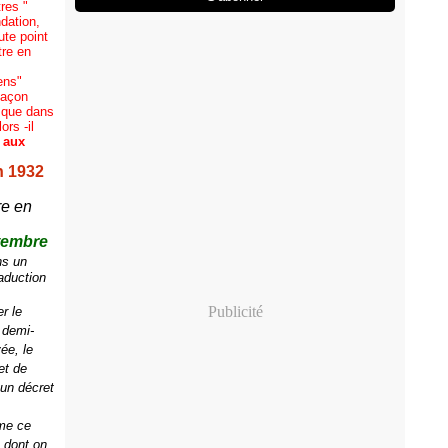
res "
dation,
ute point
tre en
ens"
façon
r que dans
ors -il
r aux
n 1932
re en
tembre
ns un
raduction
Publicité
r le
 demi-
ée, le
et de
 un décret
ême ce
s dont on