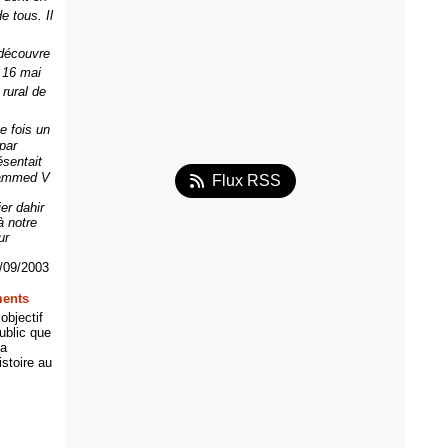
e tous. Il
 découvre
u 16 mai
 rural de
ne fois un
 par
ésentait
ohammed V
Flux RSS
er dahir
à notre
ur
/09/2003
ments
objectif
ublic que
la
stoire au