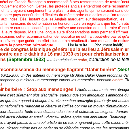
néral de Grande-Bretagne a recommandé à ses ressortissants de rester "neut
ouvement d'opinion. Certes, les protégés anglais entendront cette recomman
ond, ils croyaient simplement faire plaisir à des agents qui ne seraient sans do
e notre pays connût des difficultés du même ordre que celles que l'on rencon
 aux Indes. Dès l'instant que les Anglais marquent leur désapprobation, les
sants marocains de cette nation se tiendront cois en regrettant que les "chréti
nt entre eux une solidarité qui leur enlève une occasion de se distraire d'une 
 à leurs dépens. Mais une longue suite d'observations nous permet d'affirme
occasions cette recommandation de neutralité ne suffirait peut-être pas et qu'al
x prévenir que guérir -un effet plus certain résulterait d'une menace
de retire
eurs la protection britannique
...........
Lire la suite
(document inédit)
tre de congres islamique général qui a eu lieu a Jérusalem e
montre que le dahir du 16 mai 1930 est pour christianiser les
ghs
(Septembre 1932)
traduction de la lett
version original en
arabe
,
s
 reconnaissance du mensonge flagrant "Dahir berère"
(Sep
e 03/12/2000 un des auteurs du mensonge Mr Abou Baker Qadiri reconnait da
rabophone que c'etais un mensonge envers les marocains,
verssion
arabre
, T
is
ir berbère : Stop aux mensonges !
A
près soixante-six ans, évoque
bère n'est sûrement plus d'actualité, surtout que son abrogation s'approche du
ais que faire quand à chaque fois «la question amazighe (berbère)» est soulev
 nationaliste marocain le déterre et l'utilise comme un moyen d'intimidation 
pour dissuader toute revendication identitaire et culturelle amazighes. Jamais
a été aussi célèbre et aussi «vivace», même après son annulation. Beaucoup
s n'ayant jamais lu un seul article de ce texte, ignorent pour cette raison m
lobe, n'osent même pas en parler ou se défendre contre toutes les accusation