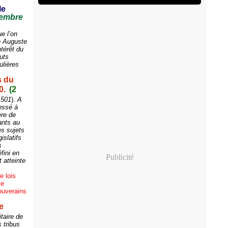
le
tembre
e l’on
re Auguste
térêt du
buts
ulières
.
s du
0.
(2
 501
).
A
ressé à
ère de
ants au
es sujets
islatifs
s
fini en
Publicité
 atteinte
e lois
me
souverains
e
taire de
s tribus