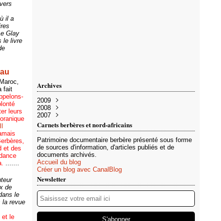
nvers
 il a
ires
Le Glay
le livre
de
 au
 Maroc,
Archives
 fait
appelons-
2009
olonté
2008
Avril
(1)
er leurs
2007
Mars
Novembre
(1)
(1)
 coranique
Septembre
Décembre
(22)
(2)
Carnets berbères et nord-africains
Il
Juillet
Novembre
(2)
(1)
jamais
Juin
(6)
Patrimoine documentaire berbère présenté sous forme
erbères,
Mai
(25)
de sources d'information, d'articles publiés et de
d et des
Avril
(18)
documents archivés.
ndance
Mars
(19)
Accueil du blog
a.
.......
Février
(9)
Créer un blog avec CanalBlog
Janvier
(92)
Newsletter
uteur
x de
dans le
 la revue
 et le