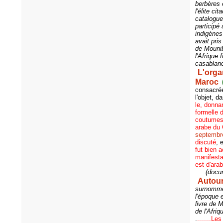
berbères 
l'élite c
catalogue
participé
indigènes
avait pri
de Mounib
l'Afrique 
casablan
L'orga
Maroc
consacrée
l'objet, 
le, donnan
formelle 
coutumes e
arabe du
septembr
discuté
, 
fut bien 
manifesta
est d'ara
(docu
Autour
surnommé 
l'époque 
livre de 
de l'Afri
.
.......Le