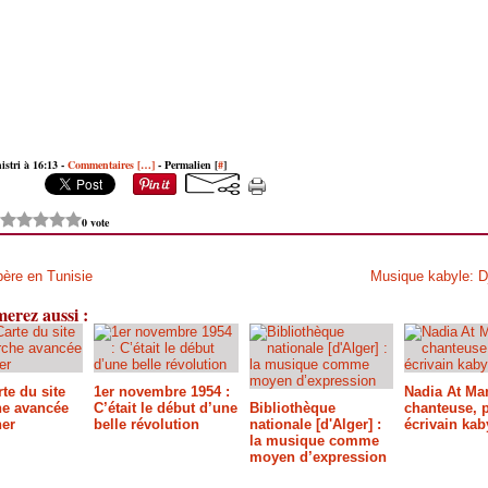
istri à 16:13 -
Commentaires [
…
]
- Permalien [
#
]
?
0 vote
bère en Tunisie
Musique kabyle: Dj
erez aussi :
te du site
1er novembre 1954 :
Nadia At Ma
he avancée
C’était le début d’une
Bibliothèque
chanteuse, p
her
belle révolution
nationale [d'Alger] :
écrivain kab
la musique comme
moyen d’expression