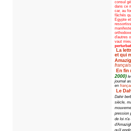
consul gé
dans ce m
car, au f
fâchés qu
Egypte et
ressortis
manifeste
orthodoxe
d'autres 
vaut mieu
perturbat
La let
et qui 
Amazi
françai
En fin
2000)
l
journal a
en
frança
Le Dah
Dahir ber
siècle, m
mouvement
pression 
de loi n'
d'Amazigh
qu'il eng