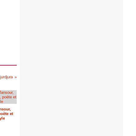
urdjura
nsour,
oète et
yle