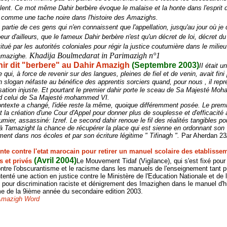
lent. Ce mot même Dahir berbère évoque le malaise et la honte dans l'esprit d
 comme une tache noire dans l'histoire des Amazighs.
s partie de ces gens qui n'en connaissent que l'appellation, jusqu'au jour où je
eur d'ailleurs, que le fameux Dahir berbère n'est qu'un décret de loi, décret d
itué par les autorités coloniales pour régir la justice coutumière dans le milieu
Khadija Boulmedarat in Parimazigh n°1
 amazighe.
ir dit "berbere" au Dahir Amazigh
(Septembre 2003)
II était u
qui, à force de revenir sur des langues, pleines de fiel et de venin, avait fini
n slogan néfaste au bénéfice des apprentis sorciers quand, pour nous , il repr
ation injuste.
Et pourtant le premier dahir porte le sceau de Sa Majesté M
d celui de Sa Majesté mohammed VI.
ontexte a changé, l'idée reste la même, quoique différemment posée. Le premi
t la création d'une Cour d'Appel pour donner plus de souplesse et d'efficacité 
tumier, assassiné: Izref. Le second dahir renoue le fil des réalités tangibles po
à Tamazight la chance de récupérer la place qui est sienne en ordonnant son
ent dans nos écoles et par son écriture légitime " Tifinagh ".
Par Aherdan 23
nte contre l'etat marocain pour retirer un manuel scolaire des etablisse
(Avril 2004)
s et privés
Le Mouvement Tidaf (Vigilance), qui s'est fixé pour 
contre l'obscurantisme et le racisme dans les manuels de l'enseignement tant p
ntenté une action en justice contre le Ministère de l'Education Nationale et de 
pour discrimination raciste et dénigrement des Imazighen dans le manuel d'hi
e de la 9ième année du secondaire edition 2003.
Amazigh Word