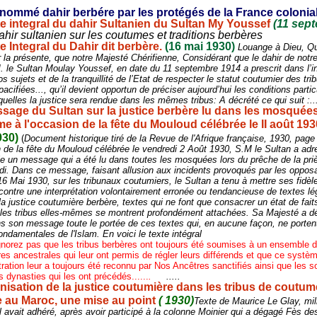
 nommé dahir berbére par les protégés de la France colonia
te integral du dahir Sultanien du Sultan My Youssef
(11 sep
hir sultanien sur les coutumes et traditions berbères
e Integral du Dahir dit berbère.
(16 mai 1930)
Louange à Dieu, Qu
 la présente, que notre Majesté Chérifienne, Considérant que le dahir de not
. le Sultan Moulay Youssef, en date du 11 septembre 1914 a prescrit dans l’in
s sujets et de la tranquillité de l’Etat de respecter le statut coutumier des tri
acifiées..., qu’il devient opportun de préciser aujourd’hui les conditions partic
quelles la justice sera rendue dans les mêmes tribus: A décrété ce qui suit :..
sage du Sultan sur la justice berbère lu dans les mosquée
 à l'occasion de la fête du Mouloud célébrée le II août 193
930)
(
Document historique tiré de la Revue de l'Afrique française, 1930, page
n de la fête du Mouloud célébrée le vendredi 2 Août 1930, S.M le Sultan a ad
e un message qui a été lu dans toutes les mosquées lors du prêche de la pri
idi. Dans ce message, faisant allusion aux incidents provoqués par les oppos
16 Mai 1930, sur les tribunaux coutumiers, le Sultan a tenu à mettre ses fidèl
contre une interprétation volontairement erronée ou tendancieuse de textes lég
 la justice coutumière berbère, textes qui ne font que consacrer un état de fait
les tribus elles-mêmes se montrent profondément attachées. Sa Majesté a dé
ns son message toute le portée de ces textes qui, en aucune façon, ne portent
fondamentales de l'Islam. En voici le texte intégral
gnorez pas que les tribus berbères ont toujours été soumises à un ensemble d
es ancestrales qui leur ont permis de régler leurs différends et que ce systè
tration leur a toujours été reconnu par Nos Ancêtres sanctifiés ainsi que les 
s dynasties qui les ont précédés......
.
.....
nisation de la justice coutumière dans les tribus de coutum
 au Maroc, une mise au point
( 1930)
Texte de Maurice Le Glay, mili
 Il avait adhéré, après avoir participé à la colonne Moinier qui a dégagé Fès de