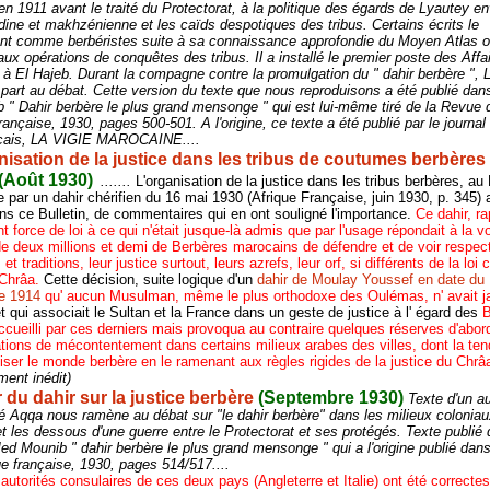
en 1911 avant le traité du Protectorat, à la politique des égards de Lyautey e
itadine et makhzénienne et les caïds despotiques des tribus. Certains écrits le
nt comme berbéristes suite à sa connaissance approfondie du Moyen Atlas où
 aux opérations de conquêtes des tribus. Il a installé le premier poste des Affa
 à El Hajeb. Durant la compagne contre la promulgation du " dahir berbère ", 
s part au débat.
Cette version du texte que nous reproduisons a été publié dans 
 " Dahir berbère le plus grand mensonge " qui est lui-même tiré de la Revue 
française, 1930, pages 500-501. A l'origine, ce texte a été publié par le journal
cais, LA VIGIE MAROCAINE....
nisation de la justice dans les tribus de coutumes berbères
(Août 1930)
.......
L'organisation de la justice dans les tribus berbères, au
 par un dahir chérifien du 16 mai 1930 (Afrique Française, juin 1930, p. 345) a
dans ce Bulletin, de commentaires qui en ont souligné l'importance.
Ce dahir, r
t force de loi à ce qui n'était jusque-là admis que par l'usage répondait à la v
de deux millions et demi de Berbères marocains de défendre et de voir respect
t traditions, leur justice surtout, leurs azrefs, leur orf, si différents de la loi
 Chrâa.
Cette décision, suite logique d'un
dahir de Moulay Youssef en date du 
e 1914
qu' aucun Musulman, même le plus orthodoxe des Oulémas, n' avait 
et qui associait le Sultan et la France dans un geste de justice à l' égard des
B
accueilli par ces derniers mais provoqua au contraire quelques réserves d'abor
tions de mécontentement dans certains milieux arabes des villes, dont la te
biser le monde berbère en le ramenant aux règles rigides de la justice du Chrâ
ment inédit)
 du dahir sur la justice berbère
(Septembre 1930)
Texte d'un a
Aqqa nous ramène au débat sur "le dahir berbère" dans les milieux coloniau
et les dessous d'une guerre entre le Protectorat et ses protégés. Texte publié 
Med Mounib " dahir berbère le plus grand mensonge " qui a l'origine publié dans
que française, 1930, pages 514/517....
s autorités consulaires de ces deux pays (Angleterre et Italie) ont été correctes