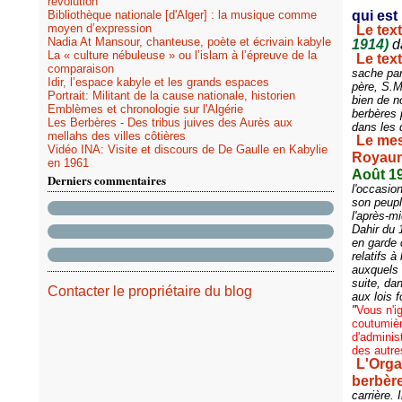
révolution
Bibliothèque nationale [d'Alger] : la musique comme
qui est
moyen d’expression
Le tex
Nadia At Mansour, chanteuse, poète et écrivain kabyle
1914)
da
La « culture nébuleuse » ou l’islam à l’épreuve de la
Le text
comparaison
sache par
Idir, l’espace kabyle et les grands espaces
père, S.M
Portrait: Militant de la cause nationale, historien
bien de no
Emblèmes et chronologie sur l'Algérie
berbères p
Les Berbères - Des tribus juives des Aurès aux
dans les 
mellahs des villes côtières
Le mes
Vidéo INA: Visite et discours de De Gaulle en Kabylie
Royaume
en 1961
Août 1
Derniers commentaires
l'occasio
son peupl
l'après-m
Dahir du 
en garde 
relatifs à
auxquels 
suite, da
Contacter le propriétaire du blog
aux lois 
"
Vous n'i
coutumièr
d'adminis
des autre
L'Orga
berbère
carrière.