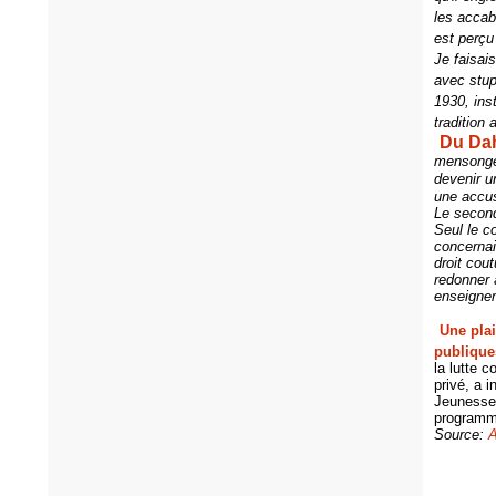
les accab
est perçu
Je faisai
avec stup
1930, inst
tradition
Du Dah
mensonge 
devenir u
une accus
Le secon
Seul le c
concernai
droit cou
redonner 
enseignem
Une plai
publique
la lutte 
privé, a i
Jeunesse 
programm
Source: