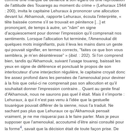
de l'attitude des Touaregs au moment du crime » (Lehuraux 1944
: 200), invita le capitaine Lehuraux à prononcer une allocution
devant lui. Akhamouk, rapporte Lehuraux, écouta l'interprète, «
tête baissée comme s'il se trouvait en pénitence [...] et
prononçant, de temps à autre, un "nâm" en signe
d'acquiescement pour donner l'impression qu'il comprenait nos
sentiments. Lorsque l'allocation fut terminée, l'Amenoukal dit
quelques mots insignifiants, puis il leva les mains dans un geste
qui pouvait signifier, en termes corrects, "faites ce que bon vous
semblera, je m'en désintéresse" » (
ibid.
: 202). Si l'on comprend
bien, tandis qu'Akhamouk, suivant l'usage touareg, baissait les
yeux en signe de déférence et ponctuait le propos de son
interlocuteur d'une interjection régulière, le capitaine croyait donc
lire assez profond dans les pensées de l'amenoukal pour deviner
à la fois que celui-ci ne comprenait pas son allocution et qu'il
souhaitait donner l'impression contraire... Quant au geste final
d'Akhamouk, nous ne saurons pas quel il était. Mais il n'importe :
Lehuraux, à qui il n'est pas venu à l'idée que la gestuelle
touarègue pouvait différer de la sienne, nous l'a traduit. Ne
sachant pas plus que Lehuraux ce qu'Akhamouk pensait
vraiment, je ne me risquerai pas à le faire parler. Mais je peux
supposer que l'amenoukal, accoutumé d'être ainsi consulté pour
4
la forme
, savait que la décision était de toute façon prise. De