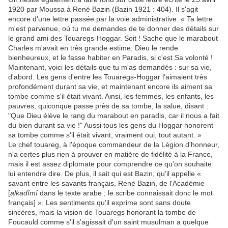
1920 par Moussa à René Bazin (Bazin 1921 : 404). Il s'agit
encore d'une lettre passée par la voie administrative. « Ta lettre
m'est parvenue, où tu me demandes de te donner des détails sur
le grand ami des Touaregs-Hoggar. Soit ! Sache que le marabout
Charles m'avait en très grande estime, Dieu le rende
bienheureux, et le fasse habiter en Paradis, si c'est Sa volonté !
Maintenant, voici les détails que tu m'as demandés : sur sa vie,
d'abord. Les gens d'entre les Touaregs-Hoggar l'aimaient très
profondément durant sa vie, et maintenant encore ils aiment sa
tombe comme s'il était vivant. Ainsi, les femmes, les enfants, les
pauvres, quiconque passe près de sa tombe, la salue, disant :
"Que Dieu élève le rang du marabout en paradis, car il nous a fait
du bien durant sa vie !" Aussi tous les gens du Hoggar honorent
sa tombe comme s'il était vivant, vraiment oui, tout autant. »
Le chef touareg, à l'époque commandeur de la Légion d'honneur,
n'a certes plus rien à prouver en matière de fidélité à la France,
mais il est assez diplomate pour comprendre ce qu'on souhaite
lui entendre dire. De plus, il sait qui est Bazin, qu'il appelle «
savant entre les savants français, René Bazin, de l'Académie
[
alkadîmî
dans le texte arabe ; le scribe connaissait donc le mot
français] ». Les sentiments qu'il exprime sont sans doute
sincères, mais la vision de Touaregs honorant la tombe de
Foucauld comme s'il s'agissait d'un saint musulman a quelque