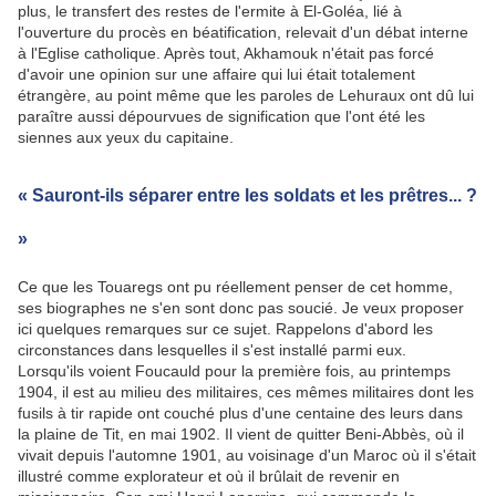
plus, le transfert des restes de l'ermite à El-Goléa, lié à
l'ouverture du procès en béatification, relevait d'un débat interne
à l'Eglise catholique. Après tout, Akhamouk n'était pas forcé
d'avoir une opinion sur une affaire qui lui était totalement
étrangère, au point même que les paroles de Lehuraux ont dû lui
paraître aussi dépourvues de signification que l'ont été les
siennes aux yeux du capitaine.
« Sauront-ils séparer entre les soldats et les prêtres... ?
»
Ce que les Touaregs ont pu réellement penser de cet homme,
ses biographes ne s'en sont donc pas soucié. Je veux proposer
ici quelques remarques sur ce sujet. Rappelons d'abord les
circonstances dans lesquelles il s'est installé parmi eux.
Lorsqu'ils voient Foucauld pour la première fois, au printemps
1904, il est au milieu des militaires, ces mêmes militaires dont les
fusils à tir rapide ont couché plus d'une centaine des leurs dans
la plaine de Tit, en mai 1902. Il vient de quitter Beni-Abbès, où il
vivait depuis l'automne 1901, au voisinage d'un Maroc où il s'était
illustré comme explorateur et où il brûlait de revenir en