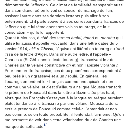
démontrer de l'affection. Ce climat de familiarité transparaît aussi
dans son diaire, où on le voit se soucier du mariage de l'un,
assister l'autre dans ses derniers instants puis aller à son
enterrement. Et il parle souvent à ses correspondants français de
l'affection que lui témoignent ses voisins touaregs, de la «
consolation » qu'ils lui apportent.
Quant à Moussa, à côté des termes
ämîdi, émeri
ou
marabu
qu'il
utilise lui aussi, il appelle Foucauld, dans une lettre datée du 5
janvier 1914,
akli-n-Ghissa
, l'équivalent littéral en touareg du
'abd
'Issa
de la lettre d'Alger. Dans une autre lettre, il l'appelle «
Charles » (ShGhL dans le texte touareg), transcrivant le
r
de
Charles par la vélaire constrictive
gh
et non l'apicale vibrante
r.
Pour une oreille française, ces deux phonèmes correspondent à
peu près à un
r
grasseyé et à un
r
roulé. En général, les
Touaregs entendent le
r
français comme une apicale et non
comme une vélaire, et c'est d'ailleurs ainsi que Moussa transcrit
le prénom de Foucauld dans la lettre à Bazin citée plus haut,
alors que les Français s'essayant à la langue touarègue auraient
plutôt tendance à le transcrire par une vélaire. Moussa a donc
écrit le prénom de Foucauld comme celui-ci l'entendait et non
pas comme, selon toute probabilité, il l'entendait lui-même. Qu'on
me permette de voir dans cette vélarisation du
r
de Charles une
18
marque de sollicitude
.