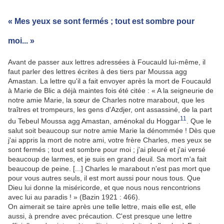
« Mes yeux se sont fermés ; tout est sombre pour
moi... »
Avant de passer aux lettres adressées à Foucauld lui-même, il
faut parler des lettres écrites à des tiers par Moussa agg
Amastan. La lettre qu'il a fait envoyer après la mort de Foucauld
à Marie de Blic a déjà maintes fois été citée : « A la seigneurie de
notre amie Marie, la sœur de Charles notre marabout, que les
traîtres et trompeurs, les gens d'Azdjer, ont assassiné, de la part
11
du Tebeul Moussa agg Amastan, aménokal du Hoggar
. Que le
salut soit beaucoup sur notre amie Marie la dénommée ! Dès que
j'ai appris la mort de notre ami, votre frère Charles, mes yeux se
sont fermés ; tout est sombre pour moi ; j'ai pleuré et j'ai versé
beaucoup de larmes, et je suis en grand deuil. Sa mort m'a fait
beaucoup de peine. [...] Charles le marabout n'est pas mort que
pour vous autres seuls, il est mort aussi pour nous tous. Que
Dieu lui donne la miséricorde, et que nous nous rencontrions
avec lui au paradis ! » (Bazin 1921 : 466).
On aimerait se taire après une telle lettre, mais elle est, elle
aussi, à prendre avec précaution. C'est presque une lettre