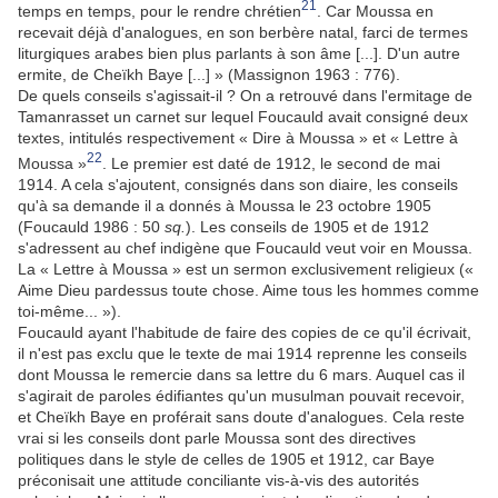
21
temps en temps, pour le rendre chrétien
. Car Moussa en
recevait déjà d'analogues, en son berbère natal, farci de termes
liturgiques arabes bien plus parlants à son âme [...]. D'un autre
ermite, de Cheïkh Baye [...] » (Massignon 1963 : 776).
De quels conseils s'agissait-il ? On a retrouvé dans l'ermitage de
Tamanrasset un carnet sur lequel Foucauld avait consigné deux
textes, intitulés respectivement « Dire à Moussa » et « Lettre à
22
Moussa »
. Le premier est daté de 1912, le second de mai
1914. A cela s'ajoutent, consignés dans son diaire, les conseils
qu'à sa demande il a donnés à Moussa le 23 octobre 1905
(Foucauld 1986 : 50
sq.
). Les conseils de 1905 et de 1912
s'adressent au chef indigène que Foucauld veut voir en Moussa.
La « Lettre à Moussa » est un sermon exclusivement religieux («
Aime Dieu pardessus toute chose. Aime tous les hommes comme
toi-même... »).
Foucauld ayant l'habitude de faire des copies de ce qu'il écrivait,
il n'est pas exclu que le texte de mai 1914 reprenne les conseils
dont Moussa le remercie dans sa lettre du 6 mars. Auquel cas il
s'agirait de paroles édifiantes qu'un musulman pouvait recevoir,
et Cheïkh Baye en proférait sans doute d'analogues. Cela reste
vrai si les conseils dont parle Moussa sont des directives
politiques dans le style de celles de 1905 et 1912, car Baye
préconisait une attitude conciliante vis-à-vis des autorités