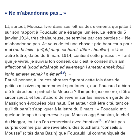
« Ne m'abandonne pas... »
Et, surtout, Moussa livre dans ses lettres des éléments qui jettent
sur son rapport à Foucauld une étrange lumière. La lettre du 5
janvier 1914, très chaleureuse, se termine par ces paroles : « Ne
m'abandonne pas. Je veux de toi une chose : prie beaucoup pour
moi (
ou hi teiid : [erîgh] dagh ek haret, tâtter i houllan
). » Une
autre lettre, datée du 6 mars 1914, contient cette phrase : « Tant
que je vivrai, je suivrai ton conseil, car c'est le conseil d'un ami
affectionné (
koud eddâregh ed elkemegh i ämeter ennek foull
19
innîn ameter ennek i n émeri
). »
Faut-il penser, à lire ces phrases figurant cette fois dans de
petites missives apparemment spontanées, que Foucauld a bien
été le directeur spirituel de Moussa ? Il importe, ici encore, d'être
circonspect, et tout d'abord de revenir sur les mises en garde de
Massignon évoquées plus haut. Cet auteur doit être cité, tant ce
qu'il dit paraît s'appliquer à la lettre du 6 mars : « Foucauld mit
quelque temps à s'apercevoir que Moussa agg Amastan, le chef
20
du Hoggar, tout en l'en remerciant avec émotion
, n'était pas
surpris comme par une révélation, des touchants "conseils à
Moussa" (cités dans Bazin) que Foucauld lui communiquait de