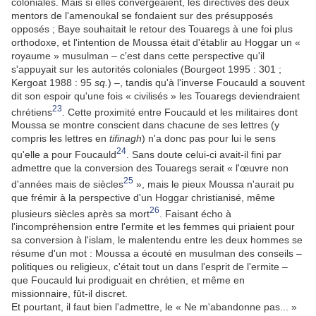
coloniales. Mais si elles convergeaient, les directives des deux
mentors de l'amenoukal se fondaient sur des présupposés
opposés ; Baye souhaitait le retour des Touaregs à une foi plus
orthodoxe, et l'intention de Moussa était d'établir au Hoggar un «
royaume » musulman – c'est dans cette perspective qu'il
s'appuyait sur les autorités coloniales (Bourgeot 1995 : 301 ;
Kergoat 1988 : 95
sq.
) –, tandis qu'à l'inverse Foucauld a souvent
dit son espoir qu'une fois « civilisés » les Touaregs deviendraient
23
chrétiens
. Cette proximité entre Foucauld et les militaires dont
Moussa se montre conscient dans chacune de ses lettres (y
compris les lettres en
tifinagh
) n'a donc pas pour lui le sens
24
qu'elle a pour Foucauld
. Sans doute celui-ci avait-il fini par
admettre que la conversion des Touaregs serait « l'œuvre non
25
d'années mais de siècles
», mais le pieux Moussa n'aurait pu
que frémir à la perspective d'un Hoggar christianisé, même
26
plusieurs siècles après sa mort
. Faisant écho à
l'incompréhension entre l'ermite et les femmes qui priaient pour
sa conversion à l'islam, le malentendu entre les deux hommes se
résume d'un mot : Moussa a écouté en musulman des conseils –
politiques ou religieux, c'était tout un dans l'esprit de l'ermite –
que Foucauld lui prodiguait en chrétien, et même en
missionnaire, fût-il discret.
Et pourtant, il faut bien l'admettre, le « Ne m'abandonne pas... »