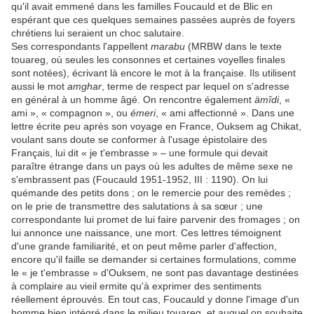
qu'il avait emmené dans les familles Foucauld et de Blic en
espérant que ces quelques semaines passées auprès de foyers
chrétiens lui seraient un choc salutaire.
Ses correspondants l'appellent
marabu
(MRBW dans le texte
touareg, où seules les consonnes et certaines voyelles finales
sont notées), écrivant là encore le mot à la française. Ils utilisent
aussi le mot
amghar
, terme de respect par lequel on s'adresse
en général à un homme âgé. On rencontre également
ämîdi
, «
ami », « compagnon », ou
émeri
, « ami affectionné ». Dans une
lettre écrite peu après son voyage en France, Ouksem ag Chikat,
voulant sans doute se conformer à l'usage épistolaire des
Français, lui dit « je t'embrasse » – une formule qui devait
paraître étrange dans un pays où les adultes de même sexe ne
s'embrassent pas (Foucauld 1951-1952, III : 1190). On lui
quémande des petits dons ; on le remercie pour des remèdes ;
on le prie de transmettre des salutations à sa sœur ; une
correspondante lui promet de lui faire parvenir des fromages ; on
lui annonce une naissance, une mort. Ces lettres témoignent
d'une grande familiarité, et on peut même parler d'affection,
encore qu'il faille se demander si certaines formulations, comme
le « je t'embrasse » d'Ouksem, ne sont pas davantage destinées
à complaire au vieil ermite qu'à exprimer des sentiments
réellement éprouvés. En tout cas, Foucauld y donne l'image d'un
homme bien intégré dans le milieu touareg, et auquel on souhaite