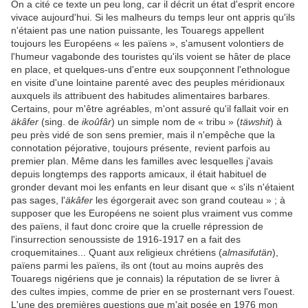
On a cité ce texte un peu long, car il décrit un état d'esprit encore
vivace aujourd'hui. Si les malheurs du temps leur ont appris qu'ils
n'étaient pas une nation puissante, les Touaregs appellent
toujours les Européens « les païens », s'amusent volontiers de
l'humeur vagabonde des touristes qu'ils voient se hâter de place
en place, et quelques-uns d'entre eux soupçonnent l'ethnologue
en visite d'une lointaine parenté avec des peuples méridionaux
auxquels ils attribuent des habitudes alimentaires barbares.
Certains, pour m'être agréables, m'ont assuré qu'il fallait voir en
äkâfer
(sing. de
ikoûfâr
) un simple nom de « tribu » (
täwshit
) à
peu près vidé de son sens premier, mais il n'empêche que la
connotation péjorative, toujours présente, revient parfois au
premier plan. Même dans les familles avec lesquelles j'avais
depuis longtemps des rapports amicaux, il était habituel de
gronder devant moi les enfants en leur disant que « s'ils n'étaient
pas sages, l'
äkâfer
les égorgerait avec son grand couteau » ; à
supposer que les Européens ne soient plus vraiment vus comme
des païens, il faut donc croire que la cruelle répression de
l'insurrection senoussiste de 1916-1917 en a fait des
croquemitaines... Quant aux religieux chrétiens (
almasifutän
),
païens parmi les païens, ils ont (tout au moins auprès des
Touaregs nigériens que je connais) la réputation de se livrer à
des cultes impies, comme de prier en se prosternant vers l'ouest.
L'une des premières questions que m'ait posée en 1976 mon