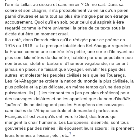
l'ermite taillait au ciseau et sans miroir ? On ne sait. Dans sa
colère et son chagrin, il n'a probablement vu en lui qu'un païen
parmi d'autres et aura tout au plus été intrigué par son étrange
accoutrement. Quoi qu'il en soit, pour celui qui aspirait à être
regardé comme le frère universel, la prise de ce texte sous la
dictée dut être un moment cruel.
Il a noté, dans l'introduction qu'il a rédigée pour ce poème en
1915 ou 1916 : « La presque totalité des Kel-Ahaggar regardent
la France comme une contrée très petite, une sorte d'île ayant au
plus cent kilomètres de diamètre, habitée par une population peu
nombreuse, idolâtre, barbare, d'humeur vagabonde, ne tenant
jamais en place, ne faisant que voyager, envahir les pays des
autres, et molester les peuples civilisés tels que les Touaregs.
Les Kel-Ahaggar se croient la nation du monde la plus civilisée, la
plus policée et la plus délicate, en même temps qu'une des plus
puissantes. Ils [...] les tiennent tous [les peuples chrétiens] pour
des sauvages idolâtres et ne les appellent que du nom d'
ikoûfâr
,
"païens". Ils ne distinguent pas les Européens des sauvages
cannibales de l'Afrique centrale et demandent parfois aux
Français s'il est vrai qu'ils ont, vers le Sud, des frères qui
mangent la chair humaine. Les Européens, disent-ils, sont tous
gouvernés par des reines ; ils épousent leurs sœurs ; ils prennent
7
leurs femmes à l'essai ; etc., etc.
»