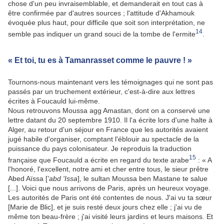
chose d'un peu invraisemblable, et demanderait en tout cas à
être confirmée par d'autres sources ; l'attitude d'Akhamouk
évoquée plus haut, pour difficile que soit son interprétation, ne
14
semble pas indiquer un grand souci de la tombe de l'ermite
.
« Et toi, tu es à Tamanrasset comme le pauvre ! »
Tournons-nous maintenant vers les témoignages qui ne sont pas
passés par un truchement extérieur, c'est-à-dire aux lettres
écrites à Foucauld lui-même.
Nous retrouvons Moussa agg Amastan, dont on a conservé une
lettre datant du 20 septembre 1910. Il l'a écrite lors d'une halte à
Alger, au retour d'un séjour en France que les autorités avaient
jugé habile d'organiser, comptant l'éblouir au spectacle de la
puissance du pays colonisateur. Je reproduis la traduction
15
française que Foucauld a écrite en regard du texte arabe
: « A
l'honoré, l'excellent, notre ami et cher entre tous, le sieur prêtre
Abed Aïssa [
'abd 'Issa
], le sultan Moussa ben Mastane te salue
[...]. Voici que nous arrivons de Paris, après un heureux voyage.
Les autorités de Paris ont été contentes de nous. J'ai vu ta sœur
[Marie de Blic], et je suis resté deux jours chez elle ; j'ai vu de
même ton beau-frère ; j'ai visité leurs jardins et leurs maisons. Et