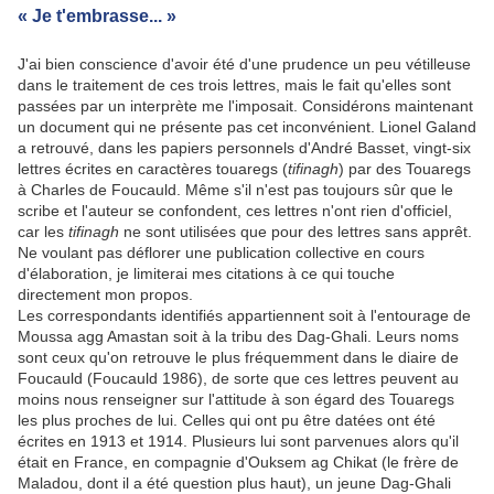
« Je t'embrasse... »
J'ai bien conscience d'avoir été d'une prudence un peu vétilleuse
dans le traitement de ces trois lettres, mais le fait qu'elles sont
passées par un interprète me l'imposait. Considérons maintenant
un document qui ne présente pas cet inconvénient. Lionel Galand
a retrouvé, dans les papiers personnels d'André Basset, vingt-six
lettres écrites en caractères touaregs (
tifinagh
) par des Touaregs
à Charles de Foucauld. Même s'il n'est pas toujours sûr que le
scribe et l'auteur se confondent, ces lettres n'ont rien d'officiel,
car les
tifinagh
ne sont utilisées que pour des lettres sans apprêt.
Ne voulant pas déflorer une publication collective en cours
d'élaboration, je limiterai mes citations à ce qui touche
directement mon propos.
Les correspondants identifiés appartiennent soit à l'entourage de
Moussa agg Amastan soit à la tribu des Dag-Ghali. Leurs noms
sont ceux qu'on retrouve le plus fréquemment dans le diaire de
Foucauld (Foucauld 1986), de sorte que ces lettres peuvent au
moins nous renseigner sur l'attitude à son égard des Touaregs
les plus proches de lui. Celles qui ont pu être datées ont été
écrites en 1913 et 1914. Plusieurs lui sont parvenues alors qu'il
était en France, en compagnie d'Ouksem ag Chikat (le frère de
Maladou, dont il a été question plus haut), un jeune Dag-Ghali