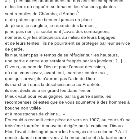
« [...] Les places abandonnées de nos anciens campements
et les lieux où naguère se tenaient les réunions galantes
6
sont remplies de Châanba, d'Arabes
et de païens qui ne tiennent jamais en place.
Je pleure, je sanglote, je répands des larmes ;
je ne puis rien ; si seulement j'avais des compagnons
nombreux, je les attaquerais au milieu de leurs bagages
et de leurs tentes ; ils ne pourraient se protéger par leur service
de garde,
ils n'auraient pas le temps de se réfugier sur les hauteurs,
une partie d'entre eux seraient frappés par les javelots ; [...]
O vous, au nom de Dieu et pour l'amour des saints,
où que vous soyez, avant tout, marchez contre eux ;
quoi qu'il arrive, ils n'auront pas l'aide de Dieu :
ils marchent dans la désobéissance au Prophète,
ils sont destinés à un grand feu dans l'enfer.
Mieux vaut pour vous gagner, par la guerre sainte, les
récompenses célestes que de vous soumettre à des hommes à
bouche non voilée
et à moustaches de chiens... »
Foucauld a recueilli cette pièce de vers en 1907, au cours d'une
troisième tournée, à nouveau dirigée par le capitaine Dinaux.
Elou l'avait-il distingué parmi les Français de la colonne ? A-t-il
pensé, dans le dernier vers, à la moustache et à la barbe que