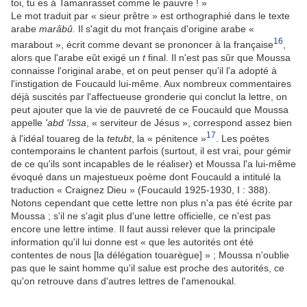
toi, tu es à Tamanrasset comme le pauvre ! »
Le mot traduit par « sieur prêtre » est orthographié dans le texte
arabe
marâbû.
Il s'agit du mot français d'origine arabe «
16
marabout », écrit comme devant se prononcer à la française
,
alors que l'arabe eût exigé un
t
final. Il n'est pas sûr que Moussa
connaisse l'original arabe, et on peut penser qu'il l'a adopté à
l'instigation de Foucauld lui-même. Aux nombreux commentaires
déjà suscités par l'affectueuse gronderie qui conclut la lettre, on
peut ajouter que la vie de pauvreté de ce Foucauld que Moussa
appelle
'abd 'Issa
, « serviteur de Jésus », correspond assez bien
17
à l'idéal touareg de la
tetubt
, la « pénitence »
. Les poètes
contemporains le chantent parfois (surtout, il est vrai, pour gémir
de ce qu'ils sont incapables de le réaliser) et Moussa l'a lui-même
évoqué dans un majestueux poème dont Foucauld a intitulé la
traduction « Craignez Dieu » (Foucauld 1925-1930, I : 388).
Notons cependant que cette lettre non plus n'a pas été écrite par
Moussa ; s'il ne s'agit plus d'une lettre officielle, ce n'est pas
encore une lettre intime. Il faut aussi relever que la principale
information qu'il lui donne est « que les autorités ont été
contentes de nous [la délégation touarègue] » ; Moussa n'oublie
pas que le saint homme qu'il salue est proche des autorités, ce
qu'on retrouve dans d'autres lettres de l'amenoukal.