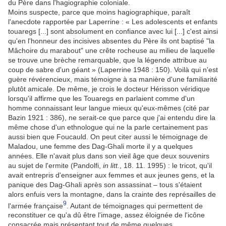
du Père dans l'hagiographie coloniale.
Moins suspecte, parce que moins hagiographique, paraît
l'anecdote rapportée par Laperrine : « Les adolescents et enfants
touaregs [...] sont absolument en confiance avec lui [...] c'est ainsi
qu'en l'honneur des incisives absentes du Père ils ont baptisé "la
Mâchoire du marabout" une crête rocheuse au milieu de laquelle
se trouve une brèche remarquable, que la légende attribue au
coup de sabre d'un géant » (Laperrine 1948 : 150). Voilà qui n'est
guère révérencieux, mais témoigne à sa manière d'une familiarité
plutôt amicale. De même, je crois le docteur Hérisson véridique
lorsqu'il affirme que les Touaregs en parlaient comme d'un
homme connaissant leur langue mieux qu'eux-mêmes (cité par
Bazin 1921 : 386), ne serait-ce que parce que j'ai entendu dire la
même chose d'un ethnologue qui ne la parle certainement pas
aussi bien que Foucauld. On peut citer aussi le témoignage de
Maladou, une femme des Dag-Ghali morte il y a quelques
années. Elle n'avait plus dans son vieil âge que deux souvenirs
au sujet de l'ermite (Pandolfi,
in litt.
, 18. 11. 1995) : le tricot, qu'il
avait entrepris d'enseigner aux femmes et aux jeunes gens, et la
panique des Dag-Ghali après son assassinat – tous s'étaient
alors enfuis vers la montagne, dans la crainte des représailles de
9
l'armée française
. Autant de témoignages qui permettent de
reconstituer ce qu'a dû être l'image, assez éloignée de l'icône
consacrée mais présentant tout de même quelques