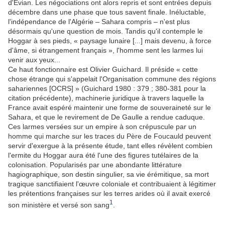
d'Evian. Les négociations ont alors repris et sont entrées depuis
décembre dans une phase que tous savent finale. Inéluctable,
l'indépendance de l'Algérie – Sahara compris – n'est plus
désormais qu'une question de mois. Tandis qu'il contemple le
Hoggar à ses pieds, « paysage lunaire [...] mais devenu, à force
d'âme, si étrangement français », l'homme sent les larmes lui
venir aux yeux...
Ce haut fonctionnaire est Olivier Guichard. Il préside « cette
chose étrange qui s'appelait l'Organisation commune des régions
sahariennes [OCRS] » (Guichard 1980 : 379 ; 380-381 pour la
citation précédente), machinerie juridique à travers laquelle la
France avait espéré maintenir une forme de souveraineté sur le
Sahara, et que le revirement de De Gaulle a rendue caduque.
Ces larmes versées sur un empire à son crépuscule par un
homme qui marche sur les traces du Père de Foucauld peuvent
servir d'exergue à la présente étude, tant elles révèlent combien
l'ermite du Hoggar aura été l'une des figures tutélaires de la
colonisation. Popularisés par une abondante littérature
hagiographique, son destin singulier, sa vie érémitique, sa mort
tragique sanctifiaient l'œuvre coloniale et contribuaient à légitimer
les prétentions françaises sur les terres arides où il avait exercé
1
son ministère et versé son sang
.