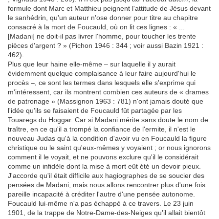
formule dont Marc et Matthieu peignent l'attitude de Jésus devant
le sanhédrin, qu'un auteur n'ose donner pour titre au chapitre
consacré à la mort de Foucauld, où on lit ces lignes : « ...
[Madani] ne doit-il pas livrer l'homme, pour toucher les trente
pièces d'argent ? » (Pichon 1946 : 344 ; voir aussi Bazin 1921 :
462).
Plus que leur haine elle-même – sur laquelle il y aurait
évidemment quelque complaisance à leur faire aujourd'hui le
procès –, ce sont les termes dans lesquels elle s'exprime qui
m'intéressent, car ils montrent combien ces auteurs de « drames
de patronage » (Massignon 1963 : 781) n'ont jamais douté que
l'idée qu'ils se faisaient de Foucauld fût partagée par les
Touaregs du Hoggar. Car si Madani mérite sans doute le nom de
traître, en ce qu'il a trompé la confiance de l'ermite, il n'est le
nouveau Judas qu'à la condition d'avoir vu en Foucauld la figure
christique ou le saint qu'eux-mêmes y voyaient ; or nous ignorons
comment il le voyait, et ne pouvons exclure qu'il le considérait
comme un infidèle dont la mise à mort eût été un devoir pieux.
J'accorde qu'il était difficile aux hagiographes de se soucier des
pensées de Madani, mais nous allons rencontrer plus d'une fois
pareille incapacité à créditer l'autre d'une pensée autonome.
Foucauld lui-même n'a pas échappé à ce travers. Le 23 juin
1901, de la trappe de Notre-Dame-des-Neiges qu'il allait bientôt