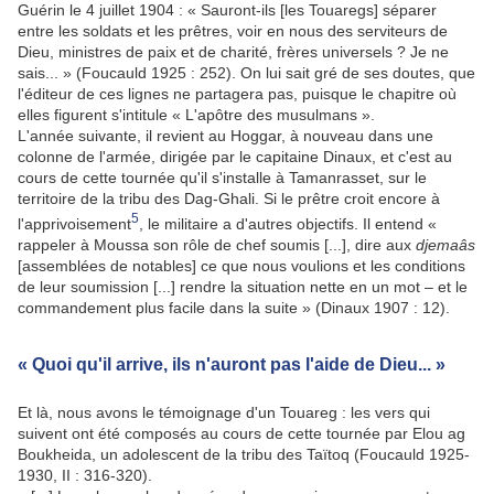
Guérin le 4 juillet 1904 : « Sauront-ils [les Touaregs] séparer
entre les soldats et les prêtres, voir en nous des serviteurs de
Dieu, ministres de paix et de charité, frères universels ? Je ne
sais... » (Foucauld 1925 : 252). On lui sait gré de ses doutes, que
l'éditeur de ces lignes ne partagera pas, puisque le chapitre où
elles figurent s'intitule « L'apôtre des musulmans ».
L'année suivante, il revient au Hoggar, à nouveau dans une
colonne de l'armée, dirigée par le capitaine Dinaux, et c'est au
cours de cette tournée qu'il s'installe à Tamanrasset, sur le
territoire de la tribu des Dag-Ghali. Si le prêtre croit encore à
5
l'apprivoisement
, le militaire a d'autres objectifs. Il entend «
rappeler à Moussa son rôle de chef soumis [...], dire aux
djemaâs
[assemblées de notables] ce que nous voulions et les conditions
de leur soumission [...] rendre la situation nette en un mot – et le
commandement plus facile dans la suite » (Dinaux 1907 : 12).
« Quoi qu'il arrive, ils n'auront pas l'aide de Dieu... »
Et là, nous avons le témoignage d'un Touareg : les vers qui
suivent ont été composés au cours de cette tournée par Elou ag
Boukheida, un adolescent de la tribu des Taïtoq (Foucauld 1925-
1930, II : 316-320).