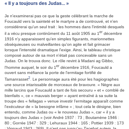
« Il y a toujours des Judas... »
Je n'examinerai pas ce que la geste célébrant la marche de
Foucauld vers la sainteté et le martyre a de controuvé, et n'en
considérerai qu'un seul trait : les hommes dans l'intimité desquels
er
il a vécu presque continûment du 11 août 1905 au 1
décembre
1916 n'y apparaissent qu'en simples figurants, marionnettes
obséquieuses ou malveillantes qu'on agite et fait grimacer
lorsque l'intensité dramatique l'exige. Ainsi, le tableau christique
composé autour de sa mort n'était pas concevable sans un
Judas. On le trouva donc. Le rôle revint à Madani ag Gibbo,
er
l'homme auquel, le soir du 1
décembre 1916, Foucauld a
ouvert sans méfiance la porte de l'ermitage fortifié de
2
Tamanrasset
. Le personnage aura été pour les hagiographes
une source intarissable de morceaux de bravoure. « Nègre aux
mille larcins que Foucauld a tant de fois secouru » et « comblé de
bienfaits », ce « mauvais berger » ayant entraîné à sa suite la
troupe des « fellagas » venue investir l'ermitage apparaît comme
l'exécuteur de « la besogne infâme » ; tout cela le désigne, bien
entendu, comme Judas ou « le nouveau Judas », car « il y a
toujours des Judas » (voir André 1937 : 73 ; Boutamène 1946 :
80 ; Gorrée 1947 : 329 ; Lehuraux 1944 : 165 ; Pottier 1939 : 173
; Vignaud 1943 : 269). Il n'est pas jusqu'au
Tacebat autem
, la