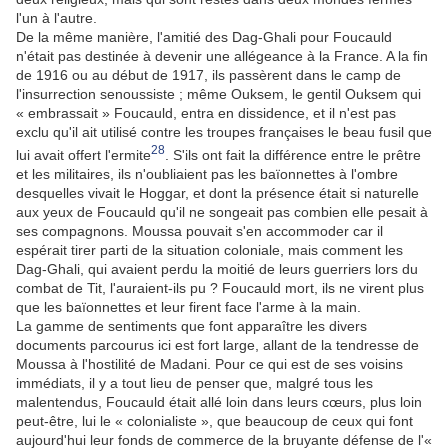
l'un à l'autre.
De la même manière, l'amitié des Dag-Ghali pour Foucauld
n'était pas destinée à devenir une allégeance à la France. A la fin
de 1916 ou au début de 1917, ils passèrent dans le camp de
l'insurrection senoussiste ; même Ouksem, le gentil Ouksem qui
« embrassait » Foucauld, entra en dissidence, et il n'est pas
exclu qu'il ait utilisé contre les troupes françaises le beau fusil que
28
lui avait offert l'ermite
. S'ils ont fait la différence entre le prêtre
et les militaires, ils n'oubliaient pas les baïonnettes à l'ombre
desquelles vivait le Hoggar, et dont la présence était si naturelle
aux yeux de Foucauld qu'il ne songeait pas combien elle pesait à
ses compagnons. Moussa pouvait s'en accommoder car il
espérait tirer parti de la situation coloniale, mais comment les
Dag-Ghali, qui avaient perdu la moitié de leurs guerriers lors du
combat de Tit, l'auraient-ils pu ? Foucauld mort, ils ne virent plus
que les baïonnettes et leur firent face l'arme à la main.
La gamme de sentiments que font apparaître les divers
documents parcourus ici est fort large, allant de la tendresse de
Moussa à l'hostilité de Madani. Pour ce qui est de ses voisins
immédiats, il y a tout lieu de penser que, malgré tous les
malentendus, Foucauld était allé loin dans leurs cœurs, plus loin
peut-être, lui le « colonialiste », que beaucoup de ceux qui font
aujourd'hui leur fonds de commerce de la bruyante défense de l'«