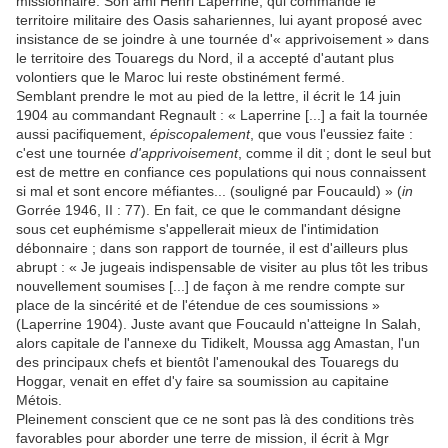
missionnaire. Son ami Henri Laperrine, qui commande le
territoire militaire des Oasis sahariennes, lui ayant proposé avec
insistance de se joindre à une tournée d'« apprivoisement » dans
le territoire des Touaregs du Nord, il a accepté d'autant plus
volontiers que le Maroc lui reste obstinément fermé.
Semblant prendre le mot au pied de la lettre, il écrit le 14 juin
1904 au commandant Regnault : « Laperrine [...] a fait la tournée
aussi pacifiquement,
épiscopalement
, que vous l'eussiez faite :
c'est une tournée
d'apprivoisement
, comme il dit ; dont le seul but
est de mettre en confiance ces populations qui nous connaissent
si mal et sont encore méfiantes... (souligné par Foucauld) » (
in
Gorrée 1946, II : 77). En fait, ce que le commandant désigne
sous cet euphémisme s'appellerait mieux de l'intimidation
débonnaire ; dans son rapport de tournée, il est d'ailleurs plus
abrupt : « Je jugeais indispensable de visiter au plus tôt les tribus
nouvellement soumises [...] de façon à me rendre compte sur
place de la sincérité et de l'étendue de ces soumissions »
(Laperrine 1904). Juste avant que Foucauld n'atteigne In Salah,
alors capitale de l'annexe du Tidikelt, Moussa agg Amastan, l'un
des principaux chefs et bientôt l'amenoukal des Touaregs du
Hoggar, venait en effet d'y faire sa soumission au capitaine
Métois.
Pleinement conscient que ce ne sont pas là des conditions très
favorables pour aborder une terre de mission, il écrit à Mgr