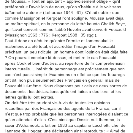
de Moussa. » Tout en ajoutant – apprivoisement oblige – qu'il
préférerait « l'avoir loin de nous, qu'on s'habitue à le voir sans
baïonnette autour » (Lehuraux 1944 : 61). C'était oublier que,
comme Massignon et Kergoat l'ont souligné, Moussa avait déjà
un maître spirituel, en la personne du lettré kounta Cheïkh Baye,
qui l'avait converti comme l'abbé Huvelin avait converti Foucauld
(Massignon 1963 : 776 ; Kergoat 1988 : 95
sqq.
).
Faut-il donc en déduire qu'entre l'ermite et l'amenoukal le
malentendu a été total, et accréditer l'image d'un Foucauld
prêchant, un peu ridicule, un homme dont l'opinion était déjà faite
? On pourrait conclure là-dessus, et mettre le cas Foucauld,
après Cook et bien d'autres, au répertoire de l'incompréhension
interculturelle. L'intérêt du personnage est précisément que son
cas n'est pas si simple. Examinons en effet ce que les Touaregs
ont dit, non plus seulement des Français en général, mais de
Foucauld lui-même. Nous disposons pour cela de deux sortes de
documents : les déclarations qu'ils ont faites à des tiers, et les
lettres qu'ils lui ont écrites.
On doit être très prudent vis-à-vis de toutes les opinions
recueillies par des Français ou des agents de la France, car il
n'est que trop probable que les personnes interrogées disaient ce
qu'on attendait d'elles. C'est ainsi que Dassin oult Ihemma, la
sœur d'Akhamouk, a fait en 1933 au capitaine Lucchetti, chef de
l'annexe du Hoggar, une déclaration ainsi reproduite : « Aimé de