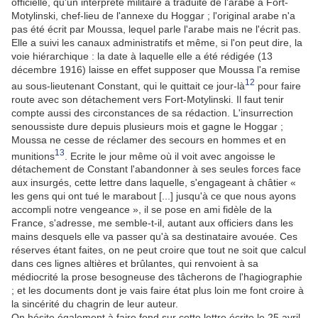
officielle, qu'un interprète militaire a traduite de l'arabe à Fort-
Motylinski, chef-lieu de l'annexe du Hoggar ; l'original arabe n'a
pas été écrit par Moussa, lequel parle l'arabe mais ne l'écrit pas.
Elle a suivi les canaux administratifs et même, si l'on peut dire, la
voie hiérarchique : la date à laquelle elle a été rédigée (13
décembre 1916) laisse en effet supposer que Moussa l'a remise
12
au sous-lieutenant Constant, qui le quittait ce jour-là
pour faire
route avec son détachement vers Fort-Motylinski. Il faut tenir
compte aussi des circonstances de sa rédaction. L'insurrection
senoussiste dure depuis plusieurs mois et gagne le Hoggar ;
Moussa ne cesse de réclamer des secours en hommes et en
13
munitions
. Ecrite le jour même où il voit avec angoisse le
détachement de Constant l'abandonner à ses seules forces face
aux insurgés, cette lettre dans laquelle, s'engageant à châtier «
les gens qui ont tué le marabout [...] jusqu'à ce que nous ayons
accompli notre vengeance », il se pose en ami fidèle de la
France, s'adresse, me semble-t-il, autant aux officiers dans les
mains desquels elle va passer qu'à sa destinataire avouée. Ces
réserves étant faites, on ne peut croire que tout ne soit que calcul
dans ces lignes altières et brûlantes, qui renvoient à sa
médiocrité la prose besogneuse des tâcherons de l'hagiographie
; et les documents dont je vais faire état plus loin me font croire à
la sincérité du chagrin de leur auteur.
On hésite également à faire fond sur cette lettre écrite le 25 avril