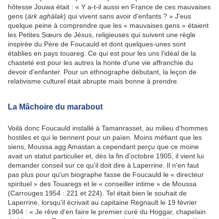
hôtesse Jouwa était : « Y a-t-il aussi en France de ces mauvaises
gens (
ärk aghälak
) qui vivent sans avoir d'enfants ? » J'eus
quelque peine à comprendre que les « mauvaises gens » étaient
les Petites Sœurs de Jésus, religieuses qui suivent une règle
inspirée du Père de Foucauld et dont quelques-unes sont
établies en pays touareg. Ce qui est pour les uns l'idéal de la
chasteté est pour les autres la honte d'une vie affranchie du
devoir d'enfanter. Pour un ethnographe débutant, la leçon de
relativisme culturel était abrupte mais bonne à prendre.
La Mâchoire du marabout
Voilà donc Foucauld installé à Tamanrasset, au milieu d'hommes
hostiles et qui le tiennent pour un païen. Moins méfiant que les
siens, Moussa agg Amastan a cependant perçu que ce moine
avait un statut particulier et, dès la fin d'octobre 1905, il vient lui
demander conseil sur ce qu'il doit dire à Laperrine. Il n'en faut
pas plus pour qu'un biographe fasse de Foucauld le « directeur
spirituel » des Touaregs et le « conseiller intime » de Moussa
(Carrouges 1954 : 221 et 224). Tel était bien le souhait de
Laperrine, lorsqu'il écrivait au capitaine Regnault le 19 février
1904 : « Je rêve d'en faire le premier curé du Hoggar, chapelain