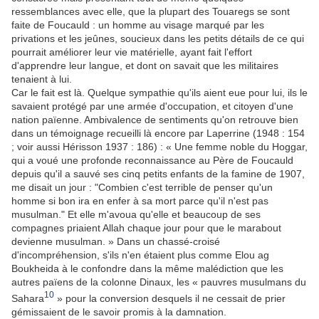
ressemblances avec elle, que la plupart des Touaregs se sont
faite de Foucauld : un homme au visage marqué par les
privations et les jeûnes, soucieux dans les petits détails de ce qui
pourrait améliorer leur vie matérielle, ayant fait l'effort
d'apprendre leur langue, et dont on savait que les militaires
tenaient à lui.
Car le fait est là. Quelque sympathie qu'ils aient eue pour lui, ils le
savaient protégé par une armée d'occupation, et citoyen d'une
nation païenne. Ambivalence de sentiments qu'on retrouve bien
dans un témoignage recueilli là encore par Laperrine (1948 : 154
; voir aussi Hérisson 1937 : 186) : « Une femme noble du Hoggar,
qui a voué une profonde reconnaissance au Père de Foucauld
depuis qu'il a sauvé ses cinq petits enfants de la famine de 1907,
me disait un jour : "Combien c'est terrible de penser qu'un
homme si bon ira en enfer à sa mort parce qu'il n'est pas
musulman." Et elle m'avoua qu'elle et beaucoup de ses
compagnes priaient Allah chaque jour pour que le marabout
devienne musulman. » Dans un chassé-croisé
d'incompréhension, s'ils n'en étaient plus comme Elou ag
Boukheida à le confondre dans la même malédiction que les
autres païens de la colonne Dinaux, les « pauvres musulmans du
10
Sahara
» pour la conversion desquels il ne cessait de prier
gémissaient de le savoir promis à la damnation.