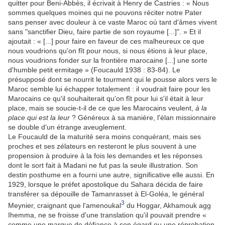
quitter pour Beni-Abbès, il écrivait à Henry de Castries : « Nous
sommes quelques moines qui ne pouvons réciter notre Pater
sans penser avec douleur à ce vaste Maroc où tant d'âmes vivent
sans "sanctifier Dieu, faire partie de son royaume [...]". » Et il
ajoutait : « [...] pour faire en faveur de ces malheureux ce que
nous voudrions qu'on fît pour nous, si nous étions à leur place,
nous voudrions fonder sur la frontière marocaine [...] une sorte
d'humble petit ermitage » (Foucauld 1938 : 83-84). Le
présupposé dont se nourrit le tourment qui le pousse alors vers le
Maroc semble lui échapper totalement : il voudrait faire pour les
Marocains ce qu'il souhaiterait qu'on fît pour lui s'il était à leur
place, mais se soucie-t-il de ce que les Marocains veulent,
à la
place qui est la leur
? Généreux à sa manière, l'élan missionnaire
se double d'un étrange aveuglement.
Le Foucauld de la maturité sera moins conquérant, mais ses
proches et ses zélateurs en resteront le plus souvent à une
propension à produire à la fois les demandes et les réponses
dont le sort fait à Madani ne fut pas la seule illustration. Son
destin posthume en a fourni une autre, significative elle aussi. En
1929, lorsque le préfet apostolique du Sahara décida de faire
transférer sa dépouille de Tamanrasset à El-Goléa, le général
3
Meynier, craignant que l'amenoukal
du Hoggar, Akhamouk agg
Ihemma, ne se froisse d'une translation qu'il pouvait prendre «
comme une marque de défiance à son égard ou une réprobation