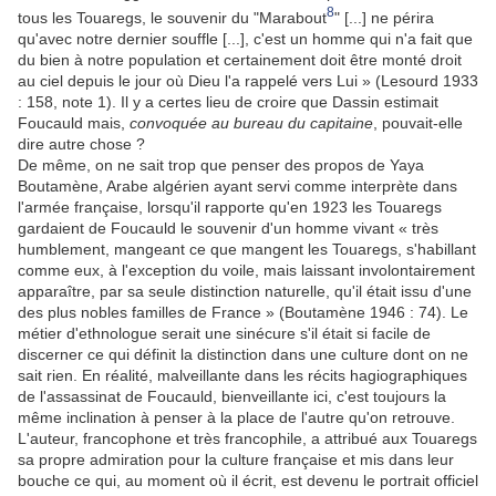
8
tous les Touaregs, le souvenir du "Marabout
" [...] ne périra
qu'avec notre dernier souffle [...], c'est un homme qui n'a fait que
du bien à notre population et certainement doit être monté droit
au ciel depuis le jour où Dieu l'a rappelé vers Lui » (Lesourd 1933
: 158, note 1). Il y a certes lieu de croire que Dassin estimait
Foucauld mais,
convoquée au bureau du capitaine
, pouvait-elle
dire autre chose ?
De même, on ne sait trop que penser des propos de Yaya
Boutamène, Arabe algérien ayant servi comme interprète dans
l'armée française, lorsqu'il rapporte qu'en 1923 les Touaregs
gardaient de Foucauld le souvenir d'un homme vivant « très
humblement, mangeant ce que mangent les Touaregs, s'habillant
comme eux, à l'exception du voile, mais laissant involontairement
apparaître, par sa seule distinction naturelle, qu'il était issu d'une
des plus nobles familles de France » (Boutamène 1946 : 74). Le
métier d'ethnologue serait une sinécure s'il était si facile de
discerner ce qui définit la distinction dans une culture dont on ne
sait rien. En réalité, malveillante dans les récits hagiographiques
de l'assassinat de Foucauld, bienveillante ici, c'est toujours la
même inclination à penser à la place de l'autre qu'on retrouve.
L'auteur, francophone et très francophile, a attribué aux Touaregs
sa propre admiration pour la culture française et mis dans leur
bouche ce qui, au moment où il écrit, est devenu le portrait officiel