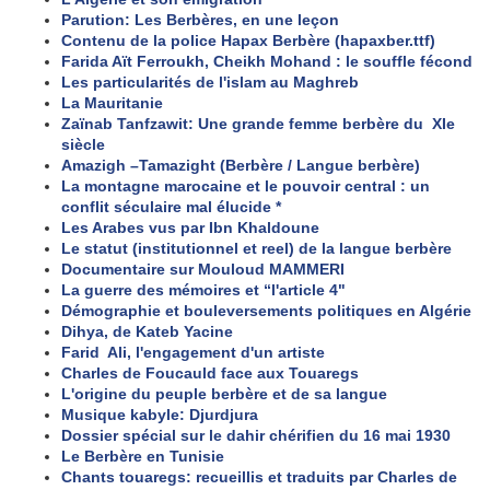
Parution: Les Berbères, en une leçon
Contenu de la police Hapax Berbère (hapaxber.ttf)
Farida Aït Ferroukh, Cheikh Mohand : le souffle fécond
Les particularités de l'islam au Maghreb
La Mauritanie
Zaïnab Tanfzawit: Une grande femme berbère du XIe
siècle
Amazigh –Tamazight (Berbère / Langue berbère)
La montagne marocaine et le pouvoir central : un
conflit séculaire mal élucide *
Les Arabes vus par Ibn Khaldoune
Le statut (institutionnel et reel) de la langue berbère
Documentaire sur Mouloud MAMMERI
La guerre des mémoires et “l'article 4"
Démographie et bouleversements politiques en Algérie
Dihya, de Kateb Yacine
Farid Ali, l'engagement d'un artiste
Charles de Foucauld face aux Touaregs
L'origine du peuple berbère et de sa langue
Musique kabyle: Djurdjura
Dossier spécial sur le dahir chérifien du 16 mai 1930
Le Berbère en Tunisie
Chants touaregs: recueillis et traduits par Charles de