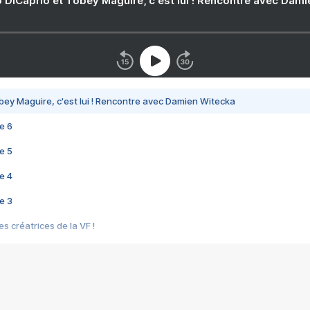
 DiCaprio et Tobey Maguire, c'est lui ! Rencontre avec Dam
bey Maguire, c'est lui ! Rencontre avec Damien Witecka
e 6
e 5
e 4
e 3
s créatrices de la VF !
e 2
e 1
e Mektoub My Love arrive enfin ! Rencontre avec Shaïn Boumedine et Sal