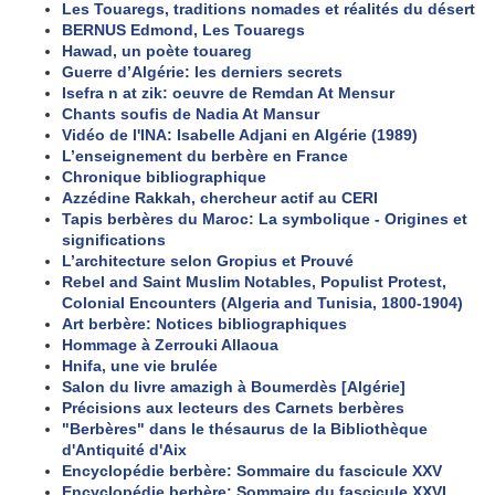
Les Touaregs, traditions nomades et réalités du désert
BERNUS Edmond, Les Touaregs
Hawad, un poète touareg
Guerre d’Algérie: les derniers secrets
Isefra n at zik: oeuvre de Remdan At Mensur
Chants soufis de Nadia At Mansur
Vidéo de l'INA: Isabelle Adjani en Algérie (1989)
L’enseignement du berbère en France
Chronique bibliographique
Azzédine Rakkah, chercheur actif au CERI
Tapis berbères du Maroc: La symbolique - Origines et
significations
L’architecture selon Gropius et Prouvé
Rebel and Saint Muslim Notables, Populist Protest,
Colonial Encounters (Algeria and Tunisia, 1800-1904)
Art berbère: Notices bibliographiques
Hommage à Zerrouki Allaoua
Hnifa, une vie brulée
Salon du livre amazigh à Boumerdès [Algérie]
Précisions aux lecteurs des Carnets berbères
"Berbères" dans le thésaurus de la Bibliothèque
d'Antiquité d'Aix
Encyclopédie berbère: Sommaire du fascicule XXV
Encyclopédie berbère: Sommaire du fascicule XXVI