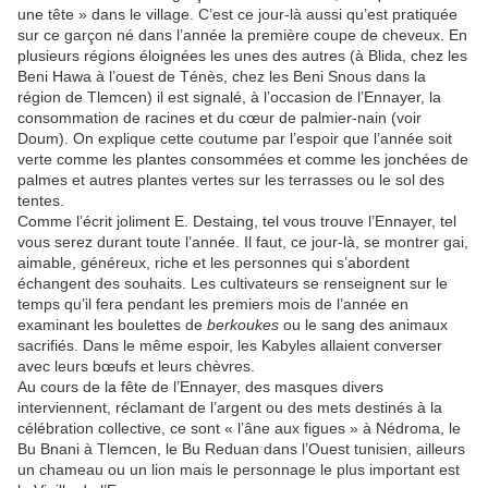
une tête » dans le village. C’est ce jour-là aussi qu’est pratiquée
sur ce garçon né dans l’année la première coupe de cheveux. En
plusieurs régions éloignées les unes des autres (à Blida, chez les
Beni Hawa à l’ouest de Ténès, chez les Beni Snous dans la
région de Tlemcen) il est signalé, à l’occasion de l’Ennayer, la
consommation de racines et du cœur de palmier-nain (voir
Doum). On explique cette coutume par l’espoir que l’année soit
verte comme les plantes consommées et comme les jonchées de
palmes et autres plantes vertes sur les terrasses ou le sol des
tentes.
Comme l’écrit joliment E. Destaing, tel vous trouve l’Ennayer, tel
vous serez durant toute l’année. Il faut, ce jour-là, se montrer gai,
aimable, généreux, riche et les personnes qui s’abordent
échangent des souhaits. Les cultivateurs se renseignent sur le
temps qu’il fera pendant les premiers mois de l’année en
examinant les boulettes de
berkoukes
ou le sang des animaux
sacrifiés. Dans le même espoir, les Kabyles allaient converser
avec leurs bœufs et leurs chèvres.
Au cours de la fête de l’Ennayer, des masques divers
interviennent, réclamant de l’argent ou des mets destinés à la
célébration collective, ce sont « l’âne aux figues » à Nédroma, le
Bu Bnani à Tlemcen, le Bu Reduan dans l’Ouest tunisien, ailleurs
un chameau ou un lion mais le personnage le plus important est