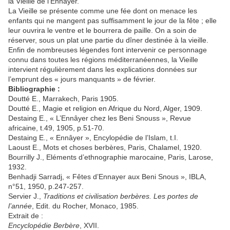
la Vieille de l’Ennayer.
La Vieille se présente comme une fée dont on menace les
enfants qui ne mangent pas suffisamment le jour de la fête ; elle
leur ouvrira le ventre et le bourrera de paille. On a soin de
réserver, sous un plat une partie du dîner destinée à la vieille.
Enfin de nombreuses légendes font intervenir ce personnage
connu dans toutes les régions méditerranéennes, la Vieille
intervient régulièrement dans les explications données sur
l’emprunt des « jours manquants » de février.
Bibliographie :
Doutté E., Marrakech, Paris 1905.
Doutté E., Magie et religion en Afrique du Nord, Alger, 1909.
Destaing E., « L’Ennâyer chez les Beni Snouss », Revue
africaine, t.49, 1905, p.51-70.
Destaing E., « Ennâyer », Encylopédie de l’Islam, t.I.
Laoust E., Mots et choses berbères, Paris, Chalamel, 1920.
Bourrilly J., Eléments d’ethnographie marocaine, Paris, Larose,
1932.
Benhadji Sarradj, « Fêtes d’Ennayer aux Beni Snous », IBLA,
n°51, 1950, p.247-257.
Servier J.,
Traditions et civilisation berbères. Les portes de
l’année
, Edit. du Rocher, Monaco, 1985.
Extrait de :
Encyclopédie Berbère
, XVII.