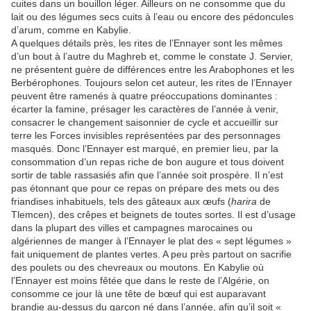
cuites dans un bouillon léger. Ailleurs on ne consomme que du
lait ou des légumes secs cuits à l’eau ou encore des pédoncules
d’arum, comme en Kabylie.
A quelques détails près, les rites de l’Ennayer sont les mêmes
d’un bout à l’autre du Maghreb et, comme le constate J. Servier,
ne présentent guère de différences entre les Arabophones et les
Berbérophones. Toujours selon cet auteur, les rites de l’Ennayer
peuvent être ramenés à quatre préoccupations dominantes :
écarter la famine, présager les caractères de l’année à venir,
consacrer le changement saisonnier de cycle et accueillir sur
terre les Forces invisibles représentées par des personnages
masqués. Donc l’Ennayer est marqué, en premier lieu, par la
consommation d’un repas riche de bon augure et tous doivent
sortir de table rassasiés afin que l’année soit prospère. Il n’est
pas étonnant que pour ce repas on prépare des mets ou des
friandises inhabituels, tels des gâteaux aux œufs (
harira
de
Tlemcen), des crêpes et beignets de toutes sortes. Il est d’usage
dans la plupart des villes et campagnes marocaines ou
algériennes de manger à l’Ennayer le plat des « sept légumes »
fait uniquement de plantes vertes. A peu près partout on sacrifie
des poulets ou des chevreaux ou moutons. En Kabylie où
l’Ennayer est moins fêtée que dans le reste de l’Algérie, on
consomme ce jour là une tête de bœuf qui est auparavant
brandie au-dessus du garçon né dans l’année, afin qu’il soit «