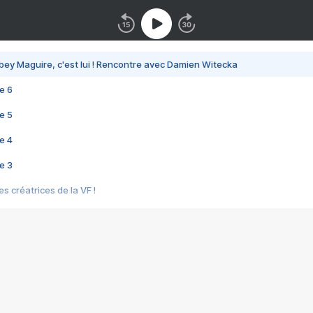
bey Maguire, c'est lui ! Rencontre avec Damien Witecka
e 6
e 5
e 4
e 3
s créatrices de la VF !
e 2
e 1
e Mektoub My Love arrive enfin ! Rencontre avec Shaïn Boumedine et Sal
i : après Toni en famille