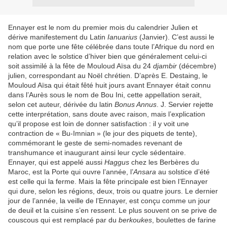
Ennayer est le nom du premier mois du calendrier Julien et
dérive manifestement du Latin
Ianuarius
(Janvier). C’est aussi le
nom que porte une fête célébrée dans toute l’Afrique du nord en
relation avec le solstice d’hiver bien que généralement celui-ci
soit assimilé à la fête de Mouloud Aïsa du 24
djambir
(décembre)
julien, correspondant au Noël chrétien. D’après E. Destaing, le
Mouloud Aïsa qui était fêté huit jours avant Ennayer était connu
dans l’Aurès sous le nom de Bou Ini, cette appellation serait,
selon cet auteur, dérivée du latin
Bonus Annus
. J. Servier rejette
cette interprétation, sans doute avec raison, mais l’explication
qu’il propose est loin de donner satisfaction : il y voit une
contraction de « Bu-Imnian » (le jour des piquets de tente),
commémorant le geste de semi-nomades revenant de
transhumance et inaugurant ainsi leur cycle sédentaire.
Ennayer, qui est appelé aussi
Haggus
chez les Berbères du
Maroc, est la Porte qui ouvre l’année, l’
Ansara
au solstice d’été
est celle qui la ferme. Mais la fête principale est bien l’Ennayer
qui dure, selon les régions, deux, trois ou quatre jours. Le dernier
jour de l’année, la veille de l’Ennayer, est conçu comme un jour
de deuil et la cuisine s’en ressent. Le plus souvent on se prive de
couscous qui est remplacé par du
berkoukes
, boulettes de farine