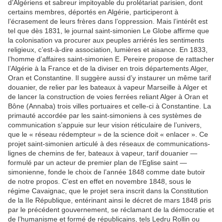
d’Algériens et sabreur impitoyable du prolétariat parisien, dont
certains membres, déportés en Algérie, participeront à
l’écrasement de leurs frères dans l’oppression. Mais l’intérêt est
tel que dès 1831, le journal saint-simonien Le Globe affirme que
la colonisation va procurer aux peuples arriérés les sentiments
religieux, c’est-à-dire association, lumières et aisance. En 1833,
l’homme d’affaires saint-simonien E. Pereire propose de rattacher
l’Algérie à la France et de la diviser en trois départements Alger,
Oran et Constantine. Il suggère aussi d’y instaurer un même tarif
douanier, de relier par les bateaux à vapeur Marseille à Alger et
de lancer la construction de voies ferrées reliant Alger à Oran et
Bône (Annaba) trois villes portuaires et celle-ci à Constantine. La
primauté accordée par les saint-simoniens à ces systèmes de
communication s’appuie sur leur vision réticulaire de l’univers,
que le « réseau rédempteur » de la science doit « enlacer ». Ce
projet saint-simonien articulé à des réseaux de communications-
lignes de chemins de fer, bateaux à vapeur, tarif douanier —
formulé par un acteur de premier plan de l’Eglise saint —
simonienne, fonde le choix de l’année 1848 comme date butoir
de notre propos. C’est en effet en novembre 1848, sous le
régime Cavaignac, que le projet sera inscrit dans la Constitution
de la IIe République, entérinant ainsi le décret de mars 1848 pris
par le précédent gouvernement, se réclamant de la démocratie et
de l’humanisme et formé de républicains, tels Ledru Rollin ou