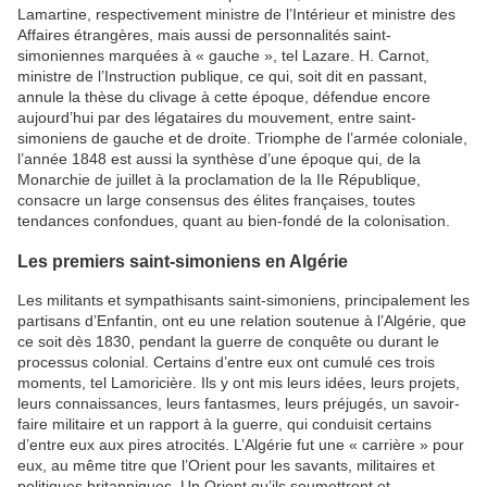
Lamartine, respectivement ministre de l’Intérieur et ministre des
Affaires étrangères, mais aussi de personnalités saint-
simoniennes marquées à « gauche », tel Lazare. H. Carnot,
ministre de l’Instruction publique, ce qui, soit dit en passant,
annule la thèse du clivage à cette époque, défendue encore
aujourd’hui par des légataires du mouvement, entre saint-
simoniens de gauche et de droite. Triomphe de l’armée coloniale,
l’année 1848 est aussi la synthèse d’une époque qui, de la
Monarchie de juillet à la proclamation de la IIe République,
consacre un large consensus des élites françaises, toutes
tendances confondues, quant au bien-fondé de la colonisation.
Les premiers saint-simoniens en Algérie
Les militants et sympathisants saint-simoniens, principalement les
partisans d’Enfantin, ont eu une relation soutenue à l’Algérie, que
ce soit dès 1830, pendant la guerre de conquête ou durant le
processus colonial. Certains d’entre eux ont cumulé ces trois
moments, tel Lamoricière. Ils y ont mis leurs idées, leurs projets,
leurs connaissances, leurs fantasmes, leurs préjugés, un savoir-
faire militaire et un rapport à la guerre, qui conduisit certains
d’entre eux aux pires atrocités. L’Algérie fut une « carrière » pour
eux, au même titre que l’Orient pour les savants, militaires et
politiques britanniques. Un Orient qu’ils soumettront et