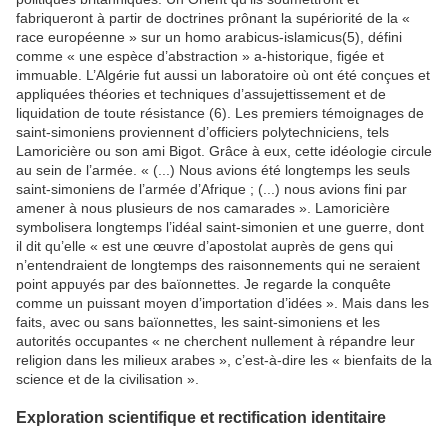
fabriqueront à partir de doctrines prônant la supériorité de la «
race européenne » sur un homo arabicus-islamicus(5), défini
comme « une espèce d’abstraction » a-historique, figée et
immuable. L’Algérie fut aussi un laboratoire où ont été conçues et
appliquées théories et techniques d’assujettissement et de
liquidation de toute résistance (6). Les premiers témoignages de
saint-simoniens proviennent d’officiers polytechniciens, tels
Lamoricière ou son ami Bigot. Grâce à eux, cette idéologie circule
au sein de l’armée. « (...) Nous avions été longtemps les seuls
saint-simoniens de l’armée d’Afrique ; (...) nous avions fini par
amener à nous plusieurs de nos camarades ». Lamoricière
symbolisera longtemps l’idéal saint-simonien et une guerre, dont
il dit qu’elle « est une œuvre d’apostolat auprès de gens qui
n’entendraient de longtemps des raisonnements qui ne seraient
point appuyés par des baïonnettes. Je regarde la conquête
comme un puissant moyen d’importation d’idées ». Mais dans les
faits, avec ou sans baïonnettes, les saint-simoniens et les
autorités occupantes « ne cherchent nullement à répandre leur
religion dans les milieux arabes », c’est-à-dire les « bienfaits de la
science et de la civilisation ».
Exploration scientifique et rectification identitaire