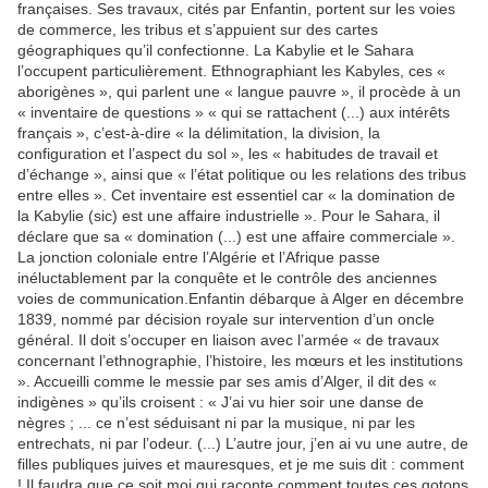
françaises. Ses travaux, cités par Enfantin, portent sur les voies
de commerce, les tribus et s’appuient sur des cartes
géographiques qu’il confectionne. La Kabylie et le Sahara
l’occupent particulièrement. Ethnographiant les Kabyles, ces «
aborigènes », qui parlent une « langue pauvre », il procède à un
« inventaire de questions » « qui se rattachent (...) aux intérêts
français », c’est-à-dire « la délimitation, la division, la
configuration et l’aspect du sol », les « habitudes de travail et
d’échange », ainsi que « l’état politique ou les relations des tribus
entre elles ». Cet inventaire est essentiel car « la domination de
la Kabylie (sic) est une affaire industrielle ». Pour le Sahara, il
déclare que sa « domination (...) est une affaire commerciale ».
La jonction coloniale entre l’Algérie et l’Afrique passe
inéluctablement par la conquête et le contrôle des anciennes
voies de communication.Enfantin débarque à Alger en décembre
1839, nommé par décision royale sur intervention d’un oncle
général. Il doit s’occuper en liaison avec l’armée « de travaux
concernant l’ethnographie, l’histoire, les mœurs et les institutions
». Accueilli comme le messie par ses amis d’Alger, il dit des «
indigènes » qu’ils croisent : « J’ai vu hier soir une danse de
nègres ; ... ce n’est séduisant ni par la musique, ni par les
entrechats, ni par l’odeur. (...) L’autre jour, j’en ai vu une autre, de
filles publiques juives et mauresques, et je me suis dit : comment
! Il faudra que ce soit moi qui raconte comment toutes ces gotons