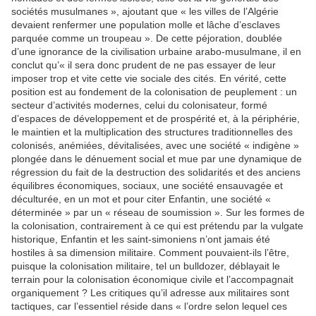
sociétés musulmanes », ajoutant que « les villes de l’Algérie
devaient renfermer une population molle et lâche d’esclaves
parquée comme un troupeau ». De cette péjoration, doublée
d’une ignorance de la civilisation urbaine arabo-musulmane, il en
conclut qu’« il sera donc prudent de ne pas essayer de leur
imposer trop et vite cette vie sociale des cités. En vérité, cette
position est au fondement de la colonisation de peuplement : un
secteur d’activités modernes, celui du colonisateur, formé
d’espaces de développement et de prospérité et, à la périphérie,
le maintien et la multiplication des structures traditionnelles des
colonisés, anémiées, dévitalisées, avec une société « indigène »
plongée dans le dénuement social et mue par une dynamique de
régression du fait de la destruction des solidarités et des anciens
équilibres économiques, sociaux, une société ensauvagée et
déculturée, en un mot et pour citer Enfantin, une société «
déterminée » par un « réseau de soumission ». Sur les formes de
la colonisation, contrairement à ce qui est prétendu par la vulgate
historique, Enfantin et les saint-simoniens n’ont jamais été
hostiles à sa dimension militaire. Comment pouvaient-ils l’être,
puisque la colonisation militaire, tel un bulldozer, déblayait le
terrain pour la colonisation économique civile et l’accompagnait
organiquement ? Les critiques qu’il adresse aux militaires sont
tactiques, car l’essentiel réside dans « l’ordre selon lequel ces