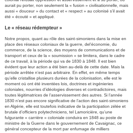
aurait pu porter, non seulement la « fusion » civilisationnelle, mais
aussi « douceur » du contact et « respect » au colonisé s’il avait
été « écouté » et appliqué.
Le « réseau rédempteur »
Notre propos, quant au rôle des saint-simoniens dans la mise en
place des réseaux coloniaux de la guerre, del’économie, du
commerce, de la science, des moyens de communications et de
transport et ceux de la « soumission » se limitera, dans le cadre
de ce travail, à la période qui va de 1830 à 1848. Il est bien
évident que leur action a été bien au-delà de cette date. Mais la
période arrêtée n’est pas arbitraire. En effet, en même temps
qu’elle cristallise plusieurs durées de la colonisation, elle est le
moment où ont été inventées lois, doctrines et ingénieries
coloniales, nourries d’idéologies diverses et contradictoires, mais
toutes légitimatrices de l’asservissement des autres. Si l’année
1830 n’est pas encore significative de l’action des saint-simoniens
en Algérie, elle est toutefois indicative de la participation zélée et
brutale d’officiers polytechniciens, tel Lamoricière, qu’une
fulgurante « carrière » coloniale conduira en 1848 au poste de
ministre de la Guerre dans le gouvernement de Cavaignac, ce
général concepteur de la mort par enfumage de milliers