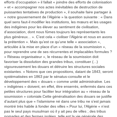
efforts d’occupation » il fallait « joindre des efforts de colonisation
» et « accompagner nos actes inévitables de destruction de
puissantes tentatives de production », il souhaite faire partager à
« notre gouvernement de l’Algérie » la question suivante : « Dans
quel sens faut-il modifier les institutions, les mœurs et les usages
des indigènes pour les élever au sentiment de civilisation,
d’association, dont nous fûmes toujours les représentants les
plus généreux... ». C’est cela « civiliser l’Algérie et nous en avons
la prétention ». Mais qu’est ce qu’une telle « association »,
articulée à la mise en place d’un « réseau de la soumission »,
pour reprendre une de ses récurrentes et implacables formules ?
« Réseau organisateur », le réseau de la soumission doit
favoriser la dissolution des grandes tribus, constituer (...)
vigoureusement les douars et détruire les structures sociales
existantes. » Notons que ces propositions, datant de 1843, seront
systématisées en 1863 par le sénatus-consulte et le
développement des « douars » comme unité administrative. Les
« indigènes » doivent, en effet, être enserrés, enfermés dans ces
petites structures pour faciliter leur intégration au « réseau de la
soumission » coloniale.Cette généralisation des douars se justifie
d’autant plus que « l’islamisme né dans une tribu ne s’est jamais
montré très habile à fonder des villes ».Pour lui, l’Algérie « n’est
pas le seul pays musulman où il y ait peu de villes ; des tribus
nomades et des fermes isolées, telle est la vie générale des