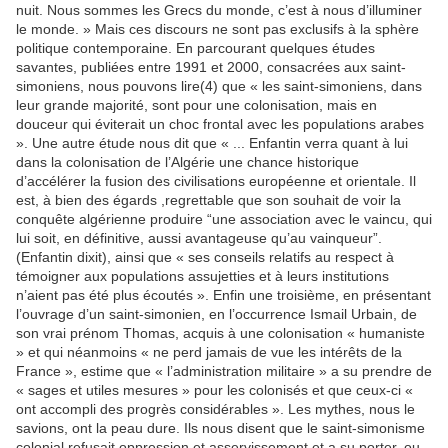
nuit. Nous sommes les Grecs du monde, c’est à nous d’illuminer
le monde. » Mais ces discours ne sont pas exclusifs à la sphère
politique contemporaine. En parcourant quelques études
savantes, publiées entre 1991 et 2000, consacrées aux saint-
simoniens, nous pouvons lire(4) que « les saint-simoniens, dans
leur grande majorité, sont pour une colonisation, mais en
douceur qui éviterait un choc frontal avec les populations arabes
». Une autre étude nous dit que « ... Enfantin verra quant à lui
dans la colonisation de l’Algérie une chance historique
d’accélérer la fusion des civilisations européenne et orientale. Il
est, à bien des égards ,regrettable que son souhait de voir la
conquête algérienne produire “une association avec le vaincu, qui
lui soit, en définitive, aussi avantageuse qu’au vainqueur”.
(Enfantin dixit), ainsi que « ses conseils relatifs au respect à
témoigner aux populations assujetties et à leurs institutions
n’aient pas été plus écoutés ». Enfin une troisième, en présentant
l’ouvrage d’un saint-simonien, en l’occurrence Ismail Urbain, de
son vrai prénom Thomas, acquis à une colonisation « humaniste
» et qui néanmoins « ne perd jamais de vue les intérêts de la
France », estime que « l’administration militaire » a su prendre de
« sages et utiles mesures » pour les colonisés et que ceux-ci «
ont accompli des progrès considérables ». Les mythes, nous le
savions, ont la peau dure. Ils nous disent que le saint-simonisme
colonial refusait oppression et asservissement et a su porter, ou