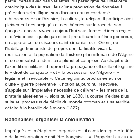
partie, certes avec des variantes, du paradigme de l’infériorité
ontologique des Autres.Lieu d’une production de données à
prétention scientifique, son discours est un condensé
ethnocentriste sur l’histoire, la culture, la religion. Il participe ainsi
pleinement des préjugés et des théories sur la race de son
époque - encore vivaces aujourd’hui sous formes d’idées reçues
et d’évidences - quels que soient par ailleurs les élans généreux,
en apparence, du discours saint-simonien sur l’Orient, ou
l’habillage humaniste de propos dont la finalité visait la
rectification et la péjoration de l’histoire plurimillénaire de l’Algérie
et de son substrat identitaire pluriel et complexe.Au chapitre de
l’expédition militaire, il reprend la propagande officielle et légitime
le « droit de conquête » et « la possession de l’Algérie » «
légitime et irrévocable ». Cette légitimité, proclamée au nom
d’une « guerre préventive », notion aujourd’hui réactivée,
s’appuie sur l’impérative nécessité de délivrer « les mers de la
piraterie algérienne », alors qu’en 1830, la course n’existe plus
suite au processus de déclin du monde ottoman et à sa terrible
défaite à la bataille de Navarin (1827).
Rationaliser, organiser la colonisation
Imprégné des métaphores organicistes, il considère que « la tête
» de la colonisation « doit être française... ». Rappelant qu’aux «