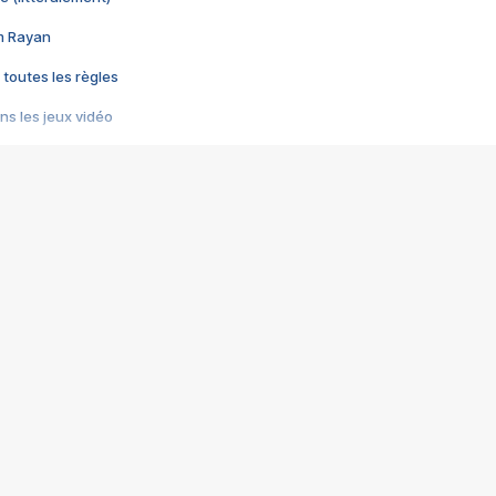
im Rayan
 toutes les règles
s les jeux vidéo
us choquant de Rockstar ? - Le scandale BULLY
e plus moche de Steam
du RÊVE tourne au CAUCHEMAR
pendant 8 heures
it… à tort
umiliés par un jeu vidéo
ire - Final Fantasy 8
ti un empire - Age of Empires
story DOFUS