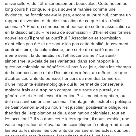
universelle », doit être sérieusement bousculée. Cette notion au
long cours historique, le plus souvent maniée comme une
évidence, ne fonctionne-t-elle pas, encore aujourd’hui, comme un
rapport d’inversion et de dissimulation de ce que fut la réalité
coloniale ? Peut-on sérieusement penser de cette « association »
en la dissociant du « réseau de soumission » d’hier et des formes
nouvelles qu’il prend aujourd’hui ? Association et soumission
n’ont-elles pas été et ne sont-elles pas cette dualité, faussement
contradictoire, du colonialisme, une sorte de dualité dans le
même sens : la domination et l’ethnocentrisme ? Le saint-
simonisme, au-delà de ses variantes, dans son rapport à la
question coloniale ne bénéficie-t-il pas à ce jour, dans les champs
de la connaissance et de l’histoire des idées, au même titre que
d’autres courants de pensée, héritiers ou non des Lumières,
d’une impunité épistémologique qui lui permet de conserver à
moindre frais et à trop bon compte, une sorte de pureté, de
générosité et de noblesse d’intention ? Ultime interrogation, au-
delà du saint-simonisme colonial, l’héritage intellectuel et politique
de Saint-Simon a-t-il pu nourrir et justifier, positivisme oblige, les
théories de l’exploitation et de la domination coloniales, tout en
les occultant ? Il y a dans cette interrogation, il nous semble, une
vaste exploration et réévaluation scientifiques à entreprendre sur
les écrits, les idées, les courants de pensée et les actes, qui, tout