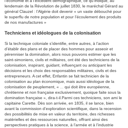
l’économie et à l’excédent démographique, ce qu’indique, au
lendemain de la Révolution de juillet 1830, le maréchal Gérard au
général Clauzel : l’Algérie doit devenir « un vaste débouché pour
le superflu de notre population et pour l’écoulement des produits
de nos manufactures »
Techniciens et idéologues de la colonisation
Si la technique coloniale s’identifie, entre autres, à l’action
d’établir des plans et de placer des hommes pour asseoir et
pérenniser la domination, alors nous pouvons estimer que les
saint-simoniens, civils et militaires, ont été des techniciens de la
colonisation, inspirant, guidant, influençant ou anticipant les
décisions et les choix des responsables militaires, civils et des
entrepreneurs. A cet effet, Enfantin se fait technicien de la
colonisation au plan économique, mais aussi idéologue de la
colonisation de peuplement, « ... qui doit être européenne,
chrétienne et non française exclusivement, quoique faite sous la
domination française », dira-t-il.Parmi ces techniciens, son ami le
capitaine Carette. Dès son arrivée, en 1835, il se lance, bien
avant la commission d’exploration scientifique, dans la recension
des possibilités de mise en valeur du territoire, des richesses
matérielles et des ressources naturelles, offrant ainsi des
perspectives pratiques à la science, à l’armée et à l’industrie