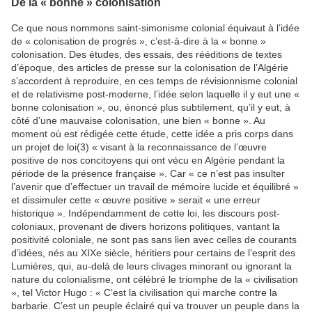
De la « bonne » colonisation
Ce que nous nommons saint-simonisme colonial équivaut à l’idée
de « colonisation de progrès », c’est-à-dire à la « bonne »
colonisation. Des études, des essais, des rééditions de textes
d’époque, des articles de presse sur la colonisation de l’Algérie
s’accordent à reproduire, en ces temps de révisionnisme colonial
et de relativisme post-moderne, l’idée selon laquelle il y eut une «
bonne colonisation », ou, énoncé plus subtilement, qu’il y eut, à
côté d’une mauvaise colonisation, une bien « bonne ». Au
moment où est rédigée cette étude, cette idée a pris corps dans
un projet de loi(3) « visant à la reconnaissance de l’œuvre
positive de nos concitoyens qui ont vécu en Algérie pendant la
période de la présence française ». Car « ce n’est pas insulter
l’avenir que d’effectuer un travail de mémoire lucide et équilibré »
et dissimuler cette « œuvre positive » serait « une erreur
historique ». Indépendamment de cette loi, les discours post-
coloniaux, provenant de divers horizons politiques, vantant la
positivité coloniale, ne sont pas sans lien avec celles de courants
d’idées, nés au XIXe siècle, héritiers pour certains de l’esprit des
Lumières, qui, au-delà de leurs clivages minorant ou ignorant la
nature du colonialisme, ont célébré le triomphe de la « civilisation
», tel Victor Hugo : « C’est la civilisation qui marche contre la
barbarie. C’est un peuple éclairé qui va trouver un peuple dans la