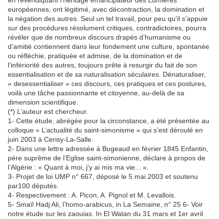
en revendiquant l’héritage émancipateur des Lumières
européennes, ont légitimé, avec décontraction, la domination et
la négation des autres. Seul un tel travail, pour peu qu’il s’appuie
sur des procédures résolument critiques, contradictoires, pourra
révéler que de nombreux discours drapés d’humanisme ou
d’amitié contiennent dans leur fondement une culture, spontanée
ou réfléchie, pratiquée et admise, de la domination et de
l’infériorité des autres, toujours prête à resurgir du fait de son
essentialisation et de sa naturalisation séculaires. Dénaturaliser,
« desessentialiser » ces discours, ces pratiques et ces postures,
voilà une tâche passionnante et citoyenne, au-delà de sa
dimension scientifique.
(*) L’auteur est chercheur.
1- Cette étude, abrégée pour la circonstance, a été présentée au
colloque « L’actualité du saint-simonisme » qui s’est déroulé en
juin 2003 à Cerisy-La-Salle.
2- Dans une lettre adressée à Bugeaud en février 1845 Enfantin,
père suprême de l’Eglise saint-simonienne, déclare à propos de
l’Algérie : « Quant à moi, j’y ai mis ma vie... ».
3- Projet de loi UMP n° 667, déposé le 5 mai 2003 et soutenu
par100 députés.
4- Respectivement : A. Picon, A. Pignol et M. Levallois.
5- Smaïl Hadj Ali, l’homo-arabicus, in La Semaine, n° 25 6- Voir
notre étude sur les zaouias. In El Watan du 31 mars et 1er avril