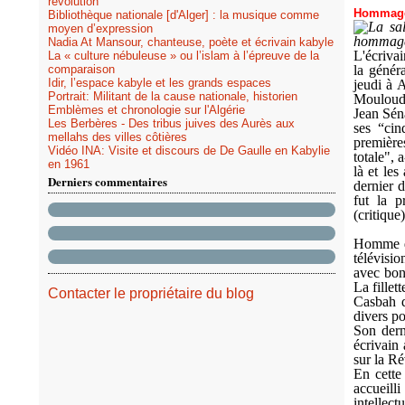
révolution
Hommage a
Bibliothèque nationale [d'Alger] : la musique comme
La sa
moyen d’expression
hommage
Nadia At Mansour, chanteuse, poète et écrivain kabyle
L'écriva
La « culture nébuleuse » ou l’islam à l’épreuve de la
comparaison
la généra
Idir, l’espace kabyle et les grands espaces
jeudi à 
Portrait: Militant de la cause nationale, historien
Mouloud
Emblèmes et chronologie sur l'Algérie
Jean Sén
Les Berbères - Des tribus juives des Aurès aux
ses “cin
mellahs des villes côtières
première
Vidéo INA: Visite et discours de De Gaulle en Kabylie
totale", 
en 1961
là et le
Derniers commentaires
dernier d
fut la 
(critique
Homme de
télévisio
avec bon
La fillet
Contacter le propriétaire du blog
Casbah d
divers p
Son dern
écrivain
sur la Ré
En cette
accueill
intellec