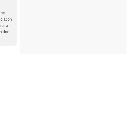
e ne
ciation
rer à
un don