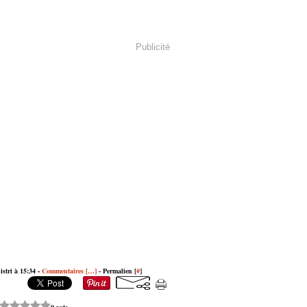
Publicité
istri à 15:34 -
Commentaires [
…
]
- Permalien [
#
]
0 vote