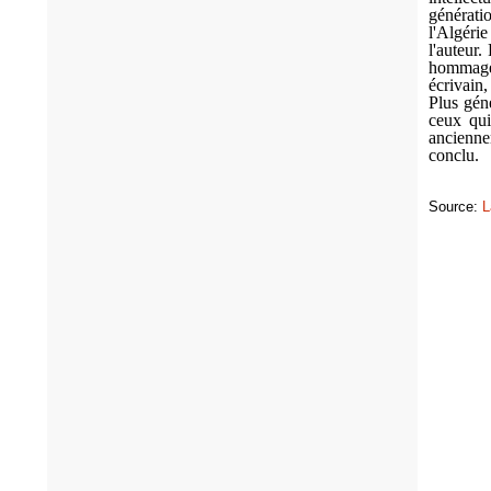
générati
l'Algérie
l'auteur.
hommage,
écrivain,
Plus gén
ceux qui 
ancienne
conclu.
Source:
L