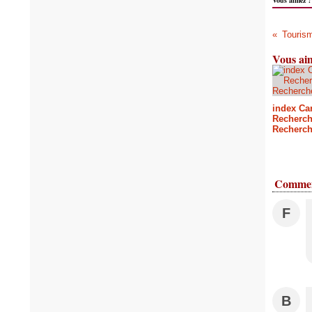
Vous aim
index Car
Recherch
Recherch
Commen
F
B