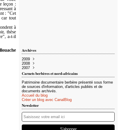
 leçon :
dressant à
ant : "Cet
 car tout
pondent à
ir, thèse
", a-t-il
Archives
llouache
2009
2008
Avril
(1)
2007
Mars
Novembre
(1)
(1)
Septembre
Décembre
(22)
(2)
Carnets berbères et nord-africains
Juillet
Novembre
(2)
(1)
Juin
(6)
Patrimoine documentaire berbère présenté sous forme
Mai
(25)
de sources d'information, d'articles publiés et de
Avril
(18)
documents archivés.
Mars
(19)
Accueil du blog
Février
(9)
Créer un blog avec CanalBlog
Janvier
(92)
Newsletter