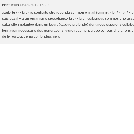
confucius
08/09/2012 16:20
azul;<br /> <br /> je souhaite etre répondu sur mon e-mail (tanmirt).<br /> <br /> j
sais pas il y a un organisme spécéfique.<br /> <br /> voila,nous sommes une asso
culturelle implantée dans un bourg(kabylie profonde) dont nous éspérons collabo
formation nécessaire des générations future,recement créee et nous cherchons 
de livres tout genrs confondus.merci