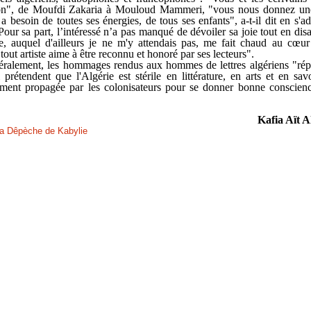
on", de Moufdi Zakaria à Mouloud Mammeri, "vous nous donnez une
 a besoin de toutes ses énergies, de tous ses enfants", a-t-il dit en s'a
 Pour sa part, l’intéressé n’a pas manqué de dévoiler sa joie tout en dis
 auquel d'ailleurs je ne m'y attendais pas, me fait chaud au cœur
 tout artiste aime à être reconnu et honoré par ses lecteurs".
éralement, les hommages rendus aux hommes de lettres algériens "ré
prétendent que l'Algérie est stérile en littérature, en arts et en savo
ment propagée par les colonisateurs pour se donner bonne conscience
Kafia Aït A
a Dêpèche de Kabylie