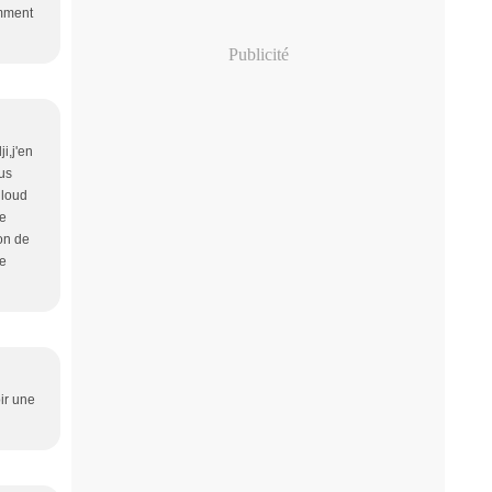
omment
Publicité
i,j'en
ous
uloud
ue
ion de
ue
oir une