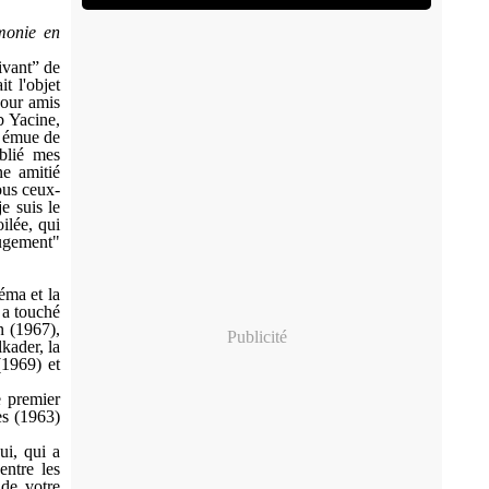
monie en
ivant” de
t l'objet
pour amis
 Yacine,
x émue de
ublié mes
ne amitié
tous ceux-
e suis le
ilée, qui
ugement"
éma et la
l a touché
n (1967),
Publicité
lkader, la
(1969) et
e premier
es (1963)
ui, qui a
entre les
 de votre