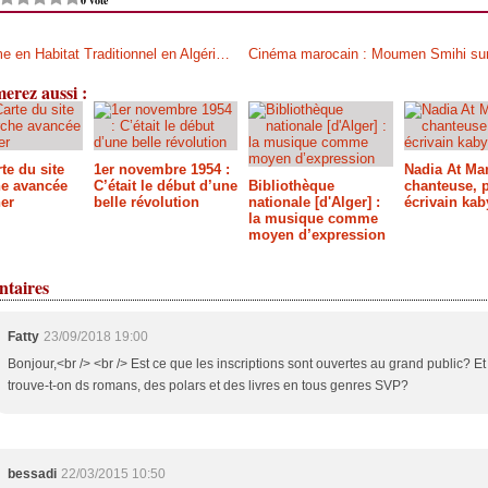
Tourisme en Habitat Traditionnel en Algérie: Bibliographie
erez aussi :
te du site
1er novembre 1954 :
Nadia At Ma
e avancée
C’était le début d’une
Bibliothèque
chanteuse, p
er
belle révolution
nationale [d'Alger] :
écrivain kab
la musique comme
moyen d’expression
taires
Fatty
23/09/2018 19:00
Bonjour,<br /> <br /> Est ce que les inscriptions sont ouvertes au grand public? Et 
trouve-t-on ds romans, des polars et des livres en tous genres SVP?
bessadi
22/03/2015 10:50