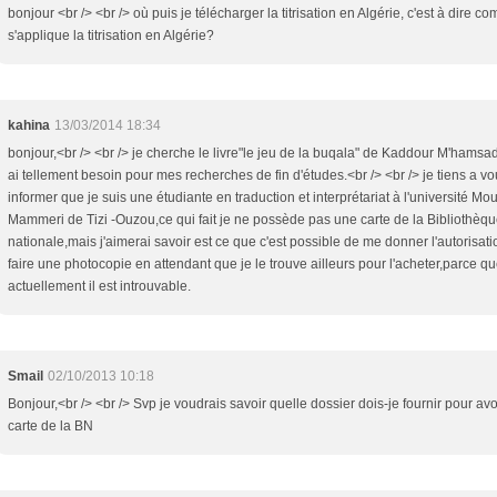
bonjour <br /> <br /> où puis je télécharger la titrisation en Algérie, c'est à dire c
s'applique la titrisation en Algérie?
kahina
13/03/2014 18:34
bonjour,<br /> <br /> je cherche le livre"le jeu de la buqala" de Kaddour M'hamsadj
ai tellement besoin pour mes recherches de fin d'études.<br /> <br /> je tiens a v
informer que je suis une étudiante en traduction et interprétariat à l'université Mo
Mammeri de Tizi -Ouzou,ce qui fait je ne possède pas une carte de la Bibliothèq
nationale,mais j'aimerai savoir est ce que c'est possible de me donner l'autorisat
faire une photocopie en attendant que je le trouve ailleurs pour l'acheter,parce q
actuellement il est introuvable.
Smail
02/10/2013 10:18
Bonjour,<br /> <br /> Svp je voudrais savoir quelle dossier dois-je fournir pour av
carte de la BN