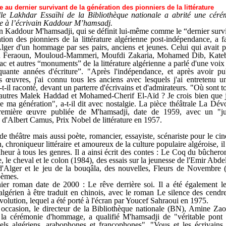
u dernier survivant de la génération des pionniers de la littérature
lle Lakhdar Essaïhi de la Bibliothèque nationale a abrité une céré
 à l’écrivain Kaddour M’hamsadj.
in Kaddour M'hamsadji, qui se définit lui-même comme le “dernier surv
tion des pionniers de la littérature algérienne post-indépendance, a fai
Alger d'un hommage par ses pairs, anciens et jeunes. Celui qui avait 
 Feraoun, Mouloud-Mammeri, Moufdi Zakaria, Mohamed Dib, Kateb
ac et autres “monuments” de la littérature algérienne a parlé d'une voi
quante années d'écriture”. "Après l'indépendance, et après avoir p
s œuvres, j'ai connu tous les anciens avec lesquels j'ai entretenu u
a-t-il raconté, devant un parterre d'écrivains et d'admirateurs. "Où sont 
s autres Malek Haddad et Mohamed-Cherif El-Aïd ? Je crois bien que j
e ma génération", a-t-il dit avec nostalgie. La pièce théâtrale La Dévo
première œuvre publiée de M'hamsadji, date de 1959, avec un "j
) d'Albert Camus, Prix Nobel de littérature en 1957.
 théâtre mais aussi poète, romancier, essayiste, scénariste pour le cin
n, chroniqueur littéraire et amoureux de la culture populaire algéroise, i
heur à tous les genres. Il a ainsi écrit des contes : Le Coq du bûchero
te, le cheval et le colon (1984), des essais sur la jeunesse de l'Emir Abde
'Alger et le jeu de la bouqâla, des nouvelles, Fleurs de Novembre 
oèmes.
ier roman date de 2000 : Le rêve derrière soi. Il a été également l
 algérien à être traduit en chinois, avec le roman Le silence des cendr
volution, lequel a été porté à l'écran par Youcef Sahraoui en 1975.
 occasion, le directeur de la Bibliothèque nationale (BN), Amine Zao
i la cérémonie d'hommage, a qualifié M'hamsadji de "véritable pont 
tuels algériens, arabophones et francophones". "Vous et les écrivains