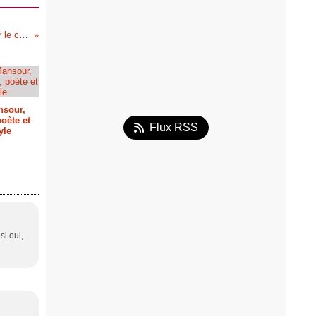
Cinéma marocain : Moumen Smihi sur le chemin poétique
nsour,
oète et
Flux RSS
yle
si oui,