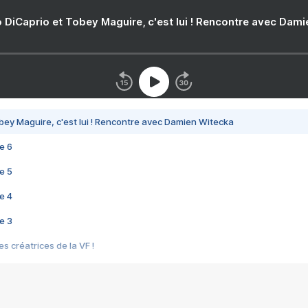
 DiCaprio et Tobey Maguire, c'est lui ! Rencontre avec Dam
bey Maguire, c'est lui ! Rencontre avec Damien Witecka
e 6
e 5
e 4
e 3
s créatrices de la VF !
e 2
e 1