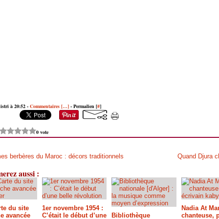
istri à 20:52 -
Commentaires [
…
]
- Permalien [
#
]
0 vote
s berbères du Maroc : décors traditionnels
Quand Djura ch
erez aussi :
te du site
1er novembre 1954 :
Nadia At Ma
e avancée
C’était le début d’une
Bibliothèque
chanteuse, p