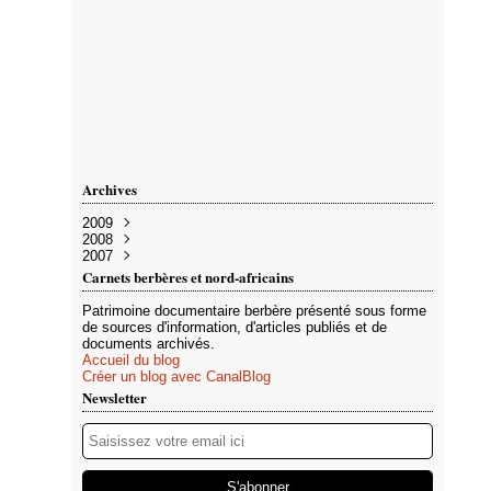
Archives
2009
2008
Avril
(1)
2007
Mars
Novembre
(1)
(1)
Septembre
Décembre
(22)
(2)
Carnets berbères et nord-africains
Juillet
Novembre
(2)
(1)
Juin
(6)
Patrimoine documentaire berbère présenté sous forme
Mai
(25)
de sources d'information, d'articles publiés et de
Avril
(18)
documents archivés.
Mars
(19)
Accueil du blog
Février
(9)
Créer un blog avec CanalBlog
Janvier
(92)
Newsletter