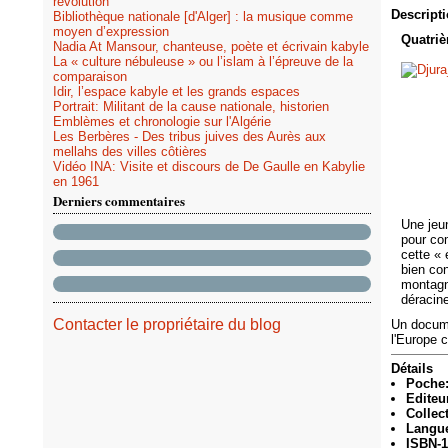
révolution
Descript
Bibliothèque nationale [d'Alger] : la musique comme
moyen d’expression
Quatriè
Nadia At Mansour, chanteuse, poète et écrivain kabyle
La « culture nébuleuse » ou l’islam à l’épreuve de la
comparaison
Idir, l’espace kabyle et les grands espaces
Portrait: Militant de la cause nationale, historien
Emblèmes et chronologie sur l'Algérie
Les Berbères - Des tribus juives des Aurès aux
mellahs des villes côtières
Vidéo INA: Visite et discours de De Gaulle en Kabylie
en 1961
Derniers commentaires
Une jeun
pour co
cette « 
bien co
montagn
déracine
Contacter le propriétaire du blog
Un docume
l'Europe 
Détails
Poche
Editeur
Collect
Langue
ISBN-1