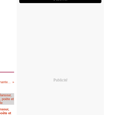
Publicité
ante...
nsour,
oète et