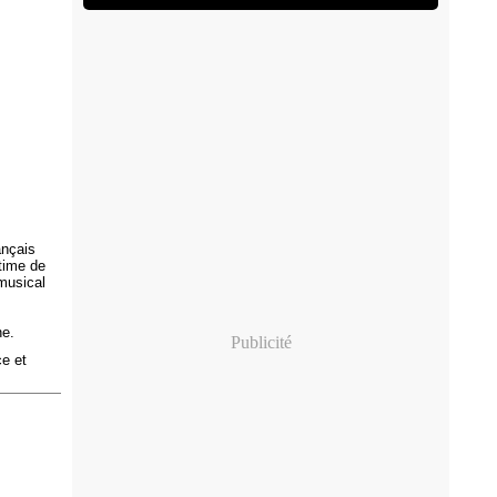
ançais
time de
 musical
ne.
Publicité
ce et