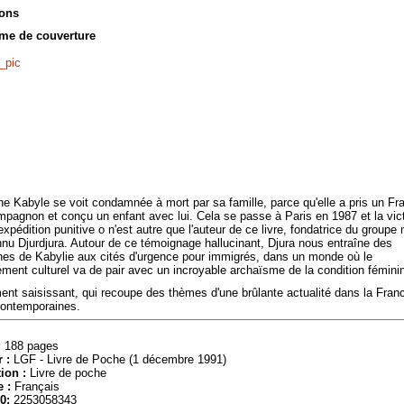
ions
me de couverture
e Kabyle se voit condamnée à mort par sa famille, parce qu'elle a pris un Fr
mpagnon et conçu un enfant avec lui. Cela se passe à Paris en 1987 et la vic
expédition punitive o n'est autre que l'auteur de ce livre, fondatrice du groupe
nnu Djurdjura. Autour de ce témoignage hallucinant, Djura nous entraîne des
es de Kabylie aux cités d'urgence pour immigrés, dans un monde où le
ment culturel va de pair avec un incroyable archaïsme de la condition fémini
nt saisissant, qui recoupe des thèmes d'une brûlante actualité dans la Fran
contemporaines.
:
188 pages
 :
LGF - Livre de Poche (1 décembre 1991)
ion :
Livre de poche
 :
Français
0:
2253058343