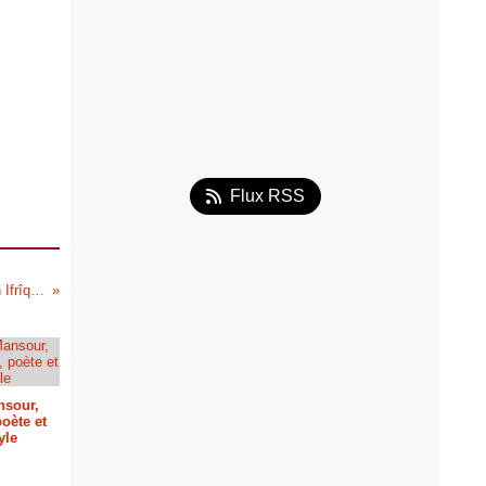
Flux RSS
Les invasions hilaliennes en Ifrîqiya
nsour,
oète et
yle