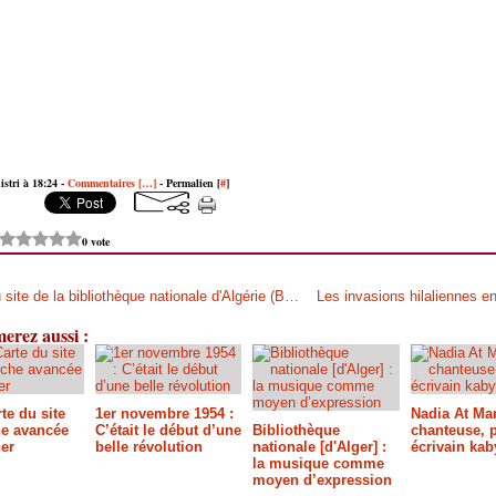
istri à 18:24 -
Commentaires [
…
]
- Permalien [
#
]
0 vote
Plan du site de la bibliothèque nationale d'Algérie (BNA)
erez aussi :
te du site
1er novembre 1954 :
Nadia At Ma
e avancée
C’était le début d’une
Bibliothèque
chanteuse, p
er
belle révolution
nationale [d'Alger] :
écrivain kab
la musique comme
moyen d’expression