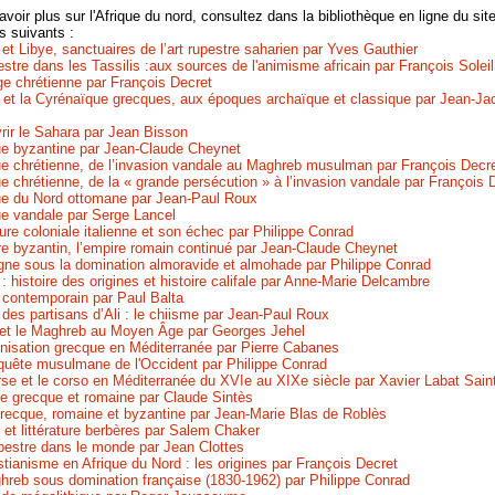
voir plus sur l'Afrique du nord, consultez dans la bibliothèque en ligne du sit
es suivants :
 et Libye, sanctuaires de l’art rupestre saharien
par Yves Gauthier
estre dans les Tassilis :aux sources de l'animisme africain
par François Solei
ge chrétienne
par François Decret
 et la Cyrénaïque grecques, aux époques archaïque et classique
par Jean-Ja
ir le Sahara
par Jean Bisson
ue byzantine
par Jean-Claude Cheynet
que chrétienne, de l’invasion vandale au Maghreb musulman
par François Decr
ue chrétienne, de la « grande persécution » à l’invasion vandale
par François 
que du Nord ottomane
par Jean-Paul Roux
ue vandale
par Serge Lancel
ure coloniale italienne et son échec
par Philippe Conrad
e byzantin, l’empire romain continué
par Jean-Claude Cheynet
gne sous la domination almoravide et almohade
par Philippe Conrad
 : histoire des origines et histoire califale
par Anne-Marie Delcambre
m contemporain
par Paul Balta
 des partisans d’Ali : le chiisme
par Jean-Paul Roux
e et le Maghreb au Moyen Âge
par Georges Jehel
nisation grecque en Méditerranée
par Pierre Cabanes
quête musulmane de l'Occident
par Philippe Conrad
se et le corso en Méditerranée du XVIe au XIXe siècle
par Xavier Labat Sain
ye grecque et romaine
par Claude Sintès
recque, romaine et byzantine
par Jean-Marie Blas de Roblès
et littérature berbères
par Salem Chaker
upestre dans le monde
par Jean Clottes
stianisme en Afrique du Nord : les origines
par François Decret
hreb sous domination française (1830-1962)
par Philippe Conrad