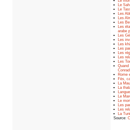
Le mon
Le Saha
Le Tass
Les Abb
Les Al
Les Be
Les éta
arabe
p
Les Gét
Les inv
Les khâ
Les par
Les ré
Les rel
Les Tou
Quand P
Conrad
Rome e
Fès, ca
La Mau
La thal
Langue 
Le Mar
Le mon
Les par
Les rel
La Tun
Source:
C