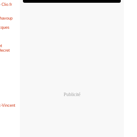
e
Clio.fr
lhavoup
cques
et
Decret
Publicité
t-Vincent