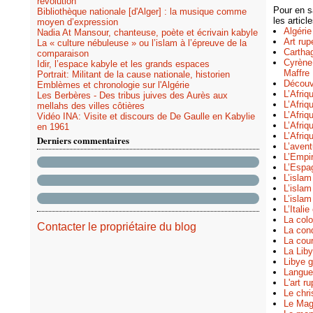
révolution
Pour en sa
Bibliothèque nationale [d'Alger] : la musique comme
les articl
moyen d’expression
Algérie
Nadia At Mansour, chanteuse, poète et écrivain kabyle
Art rup
La « culture nébuleuse » ou l’islam à l’épreuve de la
Cartha
comparaison
Cyrène
Idir, l’espace kabyle et les grands espaces
Maffre
Portrait: Militant de la cause nationale, historien
Découvr
Emblèmes et chronologie sur l'Algérie
L’Afriq
Les Berbères - Des tribus juives des Aurès aux
L’Afri
mellahs des villes côtières
L’Afriq
Vidéo INA: Visite et discours de De Gaulle en Kabylie
L’Afri
en 1961
L’Afriq
Derniers commentaires
L’avent
L’Empir
L’Espa
L’islam
L’isla
L’islam
L’Itali
La colo
Contacter le propriétaire du blog
La con
La cour
La Lib
Libye g
Langue 
L'art r
Le chri
Le Mag