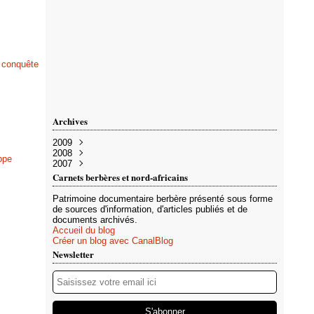
a conquête
Archives
2009
2008
Avril
(1)
ppe
2007
Mars
Novembre
(1)
(1)
Septembre
Décembre
(22)
(2)
Carnets berbères et nord-africains
Juillet
Novembre
(2)
(1)
Juin
(6)
Patrimoine documentaire berbère présenté sous forme
Mai
(25)
de sources d'information, d'articles publiés et de
Avril
(18)
documents archivés.
Mars
(19)
Accueil du blog
Février
(9)
Créer un blog avec CanalBlog
Janvier
(92)
Newsletter