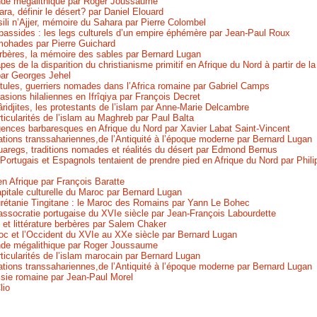
de mégalithique
par Roger Joussaume
ra, définir le désert?
par Daniel Elouard
ili n’Ajjer, mémoire du Sahara
par Pierre Colombel
assides : les legs culturels d’un empire éphémère
par Jean-Paul Roux
mohades
par Pierre Guichard
rbères, la mémoire des sables
par Bernard Lugan
pes de la disparition du christianisme primitif en Afrique du Nord à partir de l
ar Georges Jehel
ules, guerriers nomades dans l’Africa romaine
par Gabriel Camps
asions hilaliennes en Ifrîqiya
par François Decret
ridjites, les protestants de l’islam
par Anne-Marie Delcambre
ticularités de l’islam au Maghreb
par Paul Balta
gences barbaresques en Afrique du Nord
par Xavier Labat Saint-Vincent
ations transsahariennes,de l’Antiquité à l’époque moderne
par Bernard Lugan
aregs, traditions nomades et réalités du désert
par Edmond Bernus
ortugais et Espagnols tentaient de prendre pied en Afrique du Nord
par Phili
n Afrique
par François Baratte
pitale culturelle du Maroc
par Bernard Lugan
rétanie Tingitane : le Maroc des Romains
par Yann Le Bohec
assocratie portugaise du XVIe siècle
par Jean-François Labourdette
et littérature berbères
par Salem Chaker
oc et l’Occident du XVIe au XXe siècle
par Bernard Lugan
de mégalithique
par Roger Joussaume
ticularités de l’islam marocain
par Bernard Lugan
ations transsahariennes,de l’Antiquité à l’époque moderne
par Bernard Lugan
isie romaine
par Jean-Paul Morel
lio