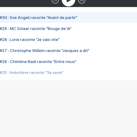
#30 : Eve Angeli raconte "Avant de partir"
#29 : MC Solaar raconte "Bouge de là"
28 : Lorie raconte "Je vais vite"
#27 : Christophe Willem raconte "Jacques a dit"
#26 : Chimène Badi raconte "Entre nous"
#25 : Indochine raconte "3e sexe"
#24 : Zaho raconte "C'est chelou"
#23 : Patrick Bruel raconte "Au café des délices"
#22 : Kyo raconte "Le chemin"
#21 : Nolwenn Leroy raconte "Cassé"
#20 : Patrick Hernandez raconte "Born to be alive"