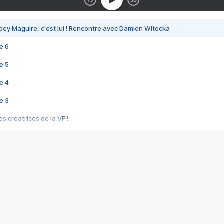
bey Maguire, c'est lui ! Rencontre avec Damien Witecka
e 6
e 5
e 4
e 3
s créatrices de la VF !
e 2
e 1
e Mektoub My Love arrive enfin ! Rencontre avec Shaïn Boumedine et Sal
i : après Toni en famille
elle réalise le bouleversant Dites lui que je l'aime