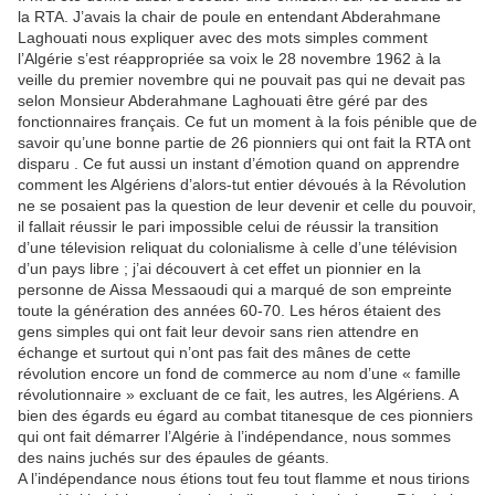
la RTA. J’avais la chair de poule en entendant Abderahmane
Laghouati nous expliquer avec des mots simples comment
l’Algérie s’est réappropriée sa voix le 28 novembre 1962 à la
veille du premier novembre qui ne pouvait pas qui ne devait pas
selon Monsieur Abderahmane Laghouati être géré par des
fonctionnaires français. Ce fut un moment à la fois pénible que de
savoir qu’une bonne partie de 26 pionniers qui ont fait la RTA ont
disparu . Ce fut aussi un instant d’émotion quand on apprendre
comment les Algériens d’alors-tut entier dévoués à la Révolution
ne se posaient pas la question de leur devenir et celle du pouvoir,
il fallait réussir le pari impossible celui de réussir la transition
d’une télevision reliquat du colonialisme à celle d’une télévision
d’un pays libre ; j’ai découvert à cet effet un pionnier en la
personne de Aissa Messaoudi qui a marqué de son empreinte
toute la génération des années 60-70. Les héros étaient des
gens simples qui ont fait leur devoir sans rien attendre en
échange et surtout qui n’ont pas fait des mânes de cette
révolution encore un fond de commerce au nom d’une « famille
révolutionnaire » excluant de ce fait, les autres, les Algériens. A
bien des égards eu égard au combat titanesque de ces pionniers
qui ont fait démarrer l’Algérie à l’indépendance, nous sommes
des nains juchés sur des épaules de géants.
A l’indépendance nous étions tout feu tout flamme et nous tirions