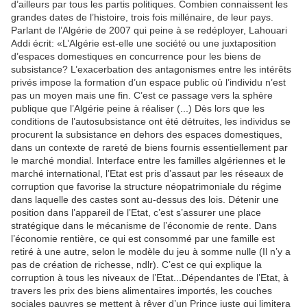
d’ailleurs par tous les partis politiques. Combien connaissent les
grandes dates de l’histoire, trois fois millénaire, de leur pays.
Parlant de l’Algérie de 2007 qui peine à se redéployer, Lahouari
Addi écrit: «L’Algérie est-elle une société ou une juxtaposition
d’espaces domestiques en concurrence pour les biens de
subsistance? L’exacerbation des antagonismes entre les intérêts
privés impose la formation d’un espace public où l’individu n’est
pas un moyen mais une fin. C’est ce passage vers la sphère
publique que l’Algérie peine à réaliser (...) Dès lors que les
conditions de l’autosubsistance ont été détruites, les individus se
procurent la subsistance en dehors des espaces domestiques,
dans un contexte de rareté de biens fournis essentiellement par
le marché mondial. Interface entre les familles algériennes et le
marché international, l’Etat est pris d’assaut par les réseaux de
corruption que favorise la structure néopatrimoniale du régime
dans laquelle des castes sont au-dessus des lois. Détenir une
position dans l’appareil de l’Etat, c’est s’assurer une place
stratégique dans le mécanisme de l’économie de rente. Dans
l’économie rentière, ce qui est consommé par une famille est
retiré à une autre, selon le modèle du jeu à somme nulle (Il n’y a
pas de création de richesse, ndlr). C’est ce qui explique la
corruption à tous les niveaux de l’Etat...Dépendantes de l’Etat, à
travers les prix des biens alimentaires importés, les couches
sociales pauvres se mettent à rêver d’un Prince juste qui limitera