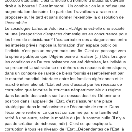
200.000 étudiants, c’est la moitié du nombre d’étudiants ouvrant
droit à la bourse ! C’est immoral ! Un comble : on leur refuse une
augmentation dérisoire. Le parti des Travailleurs a raison de
proposer- sur le tard et sans donner l’exemple- la dissolution de
l’Assemblée
Le sociologue Lahouari Addi écrit: «L’Algérie est-elle une société
ou une juxtaposition d’espaces domestiques en concurrence pour
les biens de subsistance? L’exacerbation des antagonismes entre
les intérêts privés impose la formation d’un espace public où
l’individu n’est pas un moyen mais une fin. C’est ce passage vers
la sphère publique que l’Algérie peine à réaliser (...) Dès lors que
les conditions de l’autosubsistance ont été détruites, les individus
se procurent la subsistance en dehors des espaces domestiques,
dans un contexte de rareté de biens fournis essentiellement par
le marché mondial. Interface entre les familles algériennes et le
marché international, l’Etat est pris d’assaut par les réseaux de
corruption que favorise la structure néopatrimoniale du régime
dans laquelle des castes sont au-dessus des lois. Détenir une
position dans l’appareil de l’Etat, c’est s’assurer une place
stratégique dans le mécanisme de l’économie de rente. Dans
l’économie rentière, ce qui est consommé par une famille est
retiré à une autre, selon le modèle du jeu à somme nulle (Il n’y a
pas de création de richesse, ndlr). C’est ce qui explique la
corruption à tous les niveaux de l’Etat...Dépendantes de l’Etat, à