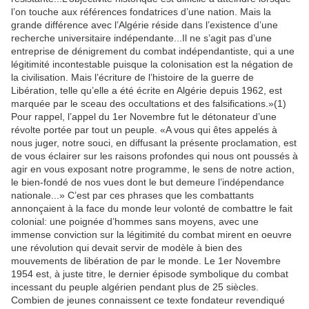
l’on touche aux références fondatrices d’une nation. Mais la
grande différence avec l’Algérie réside dans l’existence d’une
recherche universitaire indépendante...Il ne s’agit pas d’une
entreprise de dénigrement du combat indépendantiste, qui a une
légitimité incontestable puisque la colonisation est la négation de
la civilisation. Mais l’écriture de l’histoire de la guerre de
Libération, telle qu’elle a été écrite en Algérie depuis 1962, est
marquée par le sceau des occultations et des falsifications.»(1)
Pour rappel, l’appel du 1er Novembre fut le détonateur d’une
révolte portée par tout un peuple. «A vous qui êtes appelés à
nous juger, notre souci, en diffusant la présente proclamation, est
de vous éclairer sur les raisons profondes qui nous ont poussés à
agir en vous exposant notre programme, le sens de notre action,
le bien-fondé de nos vues dont le but demeure l’indépendance
nationale...» C’est par ces phrases que les combattants
annonçaient à la face du monde leur volonté de combattre le fait
colonial: une poignée d’hommes sans moyens, avec une
immense conviction sur la légitimité du combat mirent en oeuvre
une révolution qui devait servir de modèle à bien des
mouvements de libération de par le monde. Le 1er Novembre
1954 est, à juste titre, le dernier épisode symbolique du combat
incessant du peuple algérien pendant plus de 25 siècles.
Combien de jeunes connaissent ce texte fondateur revendiqué