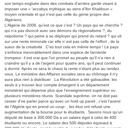
son temps engluée dans des combats d’arrière garde visant à
imposer une « ‘accabya mythique au sens d’Ibn Khaldoun »
moyen orientale et qui n’est pas celle du génie propre des
Algériens.
L’Algérie de 2008, qu’est ce que c’est ? Un pays qui se cherche ?
qui n’a pas divorcé avec ses démons du régionalisme ?, du
népotisme ? qui peine à se déployer qui prend du retard ? qui vit
sur une rente immorale car elle n’ est pas celle de l’effort , de la
sueur de la créativité . C’es tout cela en même temps ! Le pays
s’enfonce inexorablement dans une espèce de farniente
trompeur- il est vrai que l’on promet au peuple qu’il n’a rien à
craindre qu’il y a de l’argent pour quatre ans, qu’il peut continuer
à dormir. Après ce sera le chaos la rente n’étant plus au rendez
vous. Le ministère des Affaires sociales sera au chômage il n’y
aura plus rien à distribuer . La Révolution a été galvaudée, les
seuls à y trouver leur compte émargent à un département
ministériel qui dépense plus que l’enseignement supérieur ou
plusieurs ministères réunis. Scandale suprême- on ne doit pas
cesser d’ne parler parce qu’avec un hold up pareil , c’est l’avenir
de l’Algérie qui en prend un coup- , les élus ont refusé une
augmentation de la bourse pour le étudiants.. Savons nous qu’un
député de base à 300.000 Da a un salaire égal à celui de 400
étudiants ou encore, Le salaire des 500 députés équivaut à