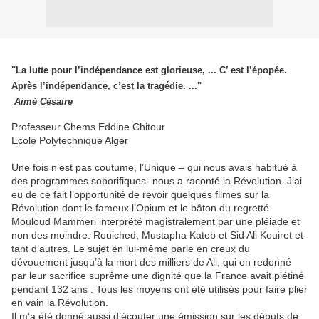
"La lutte pour l’indépendance est glorieuse, ... C’ est l’épopée.
Après l’indépendance, c’est la tragédie. ..."
Aimé Césaire
Professeur Chems Eddine Chitour
Ecole Polytechnique Alger
Une fois n’est pas coutume, l’Unique – qui nous avais habitué à
des programmes soporifiques- nous a raconté la Révolution. J’ai
eu de ce fait l’opportunité de revoir quelques filmes sur la
Révolution dont le fameux l’Opium et le bâton du regretté
Mouloud Mammeri interprété magistralement par une pléiade et
non des moindre. Rouiched, Mustapha Kateb et Sid Ali Kouiret et
tant d’autres. Le sujet en lui-même parle en creux du
dévouement jusqu’à la mort des milliers de Ali, qui on redonné
par leur sacrifice suprême une dignité que la France avait piétiné
pendant 132 ans . Tous les moyens ont été utilisés pour faire plier
en vain la Révolution.
Il m’a été donné aussi d’écouter une émission sur les débuts de