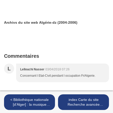
Archivs du site web Algérie-dz (2004-2006)
Commentaires
L
Lellouchi Nasser
03/04/2018 07:26
Concernant l Etat-Civil.pendant l occupation Fr/Algerie.
< Bibliothèque nationale
index Carte du site
[d'Alger] : la musique
Recherche avancée
comme moyen d’expression
Rechercher >