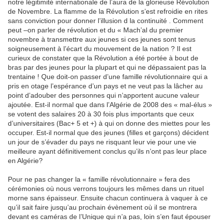
notre légitimité internationale de l’aura de la glorieuse Révolution
de Novembre. La flamme de la Révolution s’est refroidie en rites
sans conviction pour donner l’illusion d la continuité . Comment
peut –on parler de révolution et du « Mach’al du premier
novembre à transmettre aux jeunes si ces jeunes sont tenus
soigneusement à l’écart du mouvement de la nation ? Il est
curieux de constater que la Révolution a été portée à bout de
bras par des jeunes pour la plupart et qui ne dépassaient pas la
trentaine ! Que doit-on passer d’une famille révolutionnaire qui a
pris en otage l’espérance d’un pays et ne veut pas la lâcher au
point d’adouber des personnes qui n’apportent aucune valeur
ajoutée. Est-il normal que dans l’Algérie de 2008 des « mal-élus »
se votent des salaires 20 à 30 fois plus importants que ceux
d’universitaires (Bac+ 5 et +) à qui on donne des miettes pour les
occuper. Est-il normal que des jeunes (filles et garçons) décident
un jour de s’évader du pays ne risquant leur vie pour une vie
meilleure ayant définitivement conclus qu’ils n’ont pas leur place
en Algérie?
Pour ne pas changer la « famille révolutionnaire » fera des
cérémonies où nous verrons toujours les mêmes dans un rituel
morne sans épaisseur. Ensuite chacun continuera à vaquer à ce
qu’il sait faire jusqu’au prochain évènement où il se montrera
devant es caméras de l’Unique qui n’a pas, loin s’en faut épouser