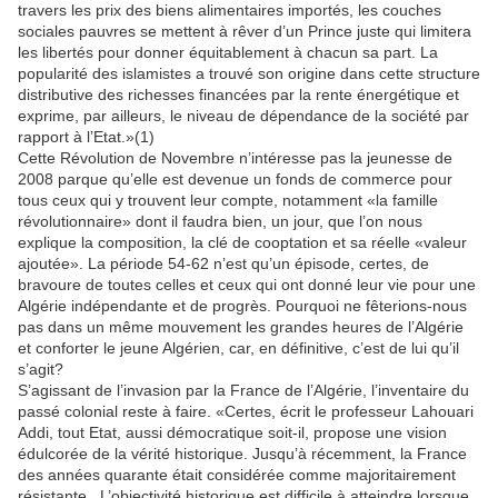
travers les prix des biens alimentaires importés, les couches
sociales pauvres se mettent à rêver d’un Prince juste qui limitera
les libertés pour donner équitablement à chacun sa part. La
popularité des islamistes a trouvé son origine dans cette structure
distributive des richesses financées par la rente énergétique et
exprime, par ailleurs, le niveau de dépendance de la société par
rapport à l’Etat.»(1)
Cette Révolution de Novembre n’intéresse pas la jeunesse de
2008 parque qu’elle est devenue un fonds de commerce pour
tous ceux qui y trouvent leur compte, notamment «la famille
révolutionnaire» dont il faudra bien, un jour, que l’on nous
explique la composition, la clé de cooptation et sa réelle «valeur
ajoutée». La période 54-62 n’est qu’un épisode, certes, de
bravoure de toutes celles et ceux qui ont donné leur vie pour une
Algérie indépendante et de progrès. Pourquoi ne fêterions-nous
pas dans un même mouvement les grandes heures de l’Algérie
et conforter le jeune Algérien, car, en définitive, c’est de lui qu’il
s’agit?
S’agissant de l’invasion par la France de l’Algérie, l’inventaire du
passé colonial reste à faire. «Certes, écrit le professeur Lahouari
Addi, tout Etat, aussi démocratique soit-il, propose une vision
édulcorée de la vérité historique. Jusqu’à récemment, la France
des années quarante était considérée comme majoritairement
résistante...L’objectivité historique est difficile à atteindre lorsque