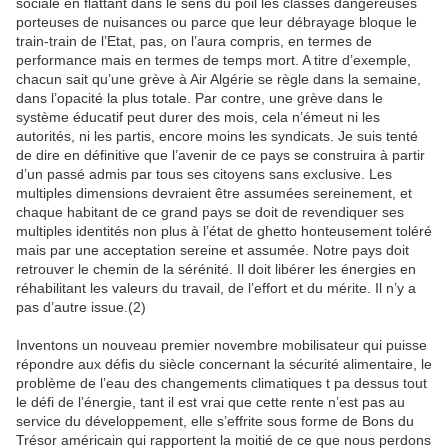
sociale en flattant dans le sens du poil les classes dangereuses
porteuses de nuisances ou parce que leur débrayage bloque le
train-train de l’Etat, pas, on l’aura compris, en termes de
performance mais en termes de temps mort. A titre d’exemple,
chacun sait qu’une grève à Air Algérie se règle dans la semaine,
dans l’opacité la plus totale. Par contre, une grève dans le
système éducatif peut durer des mois, cela n’émeut ni les
autorités, ni les partis, encore moins les syndicats. Je suis tenté
de dire en définitive que l’avenir de ce pays se construira à partir
d’un passé admis par tous ses citoyens sans exclusive. Les
multiples dimensions devraient être assumées sereinement, et
chaque habitant de ce grand pays se doit de revendiquer ses
multiples identités non plus à l’état de ghetto honteusement toléré
mais par une acceptation sereine et assumée. Notre pays doit
retrouver le chemin de la sérénité. Il doit libérer les énergies en
réhabilitant les valeurs du travail, de l’effort et du mérite. Il n’y a
pas d’autre issue.(2)
Inventons un nouveau premier novembre mobilisateur qui puisse
répondre aux défis du siècle concernant la sécurité alimentaire, le
problème de l’eau des changements climatiques t pa dessus tout
le défi de l’énergie, tant il est vrai que cette rente n’est pas au
service du développement, elle s’effrite sous forme de Bons du
Trésor américain qui rapportent la moitié de ce que nous perdons