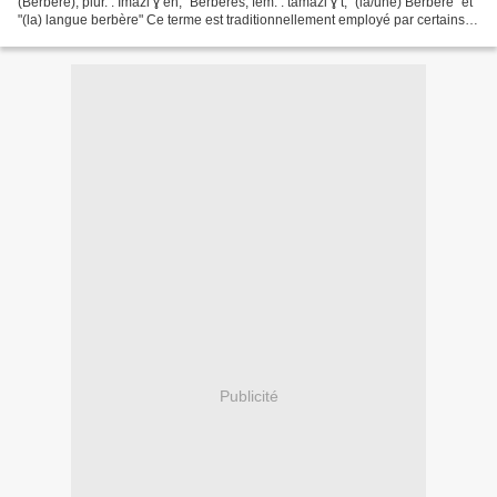
(Berbère); plur. : Imazi ɣ en, "Berbères; fem. : tamazi ɣ t, "(la/une) Berbère" et
"(la) langue berbère" Ce terme est traditionnellement employé par certains
groupes berbérophones pour...
Publicité