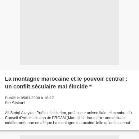
La montagne marocaine et le pouvoir central :
un conflit séculaire mal élucide *
Publié le 05/01/2008 à 18:17
Par
Sinistri
Ali Sedqi Azaykou Poète et historien, professeur universitaire et membre du
Conseil d'Administration de l'IRCAM (Maroc) L'adrar n drn : une altitude
méditerranéenne en afrique La montagne marocaine, telle qu'on la connaît à
travers 1'histoire, a toujours...