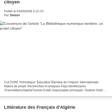
citoyen
Publié le 03/04/2008 à 21:33
Par
Sinistri
CULTURE Thématique: Éducation Étendue de l’impact: Internationale
Nature de projet: Recherches et analyses Pays bénéficiaires
:FranceMarocAlgérieTunisie Entité responsable principale: Ouahmi Ould-
Braham MSH Paris Nord4 rue de la Croix Faron93210 Saint-Denis...
Littérature des Français d'Algérie