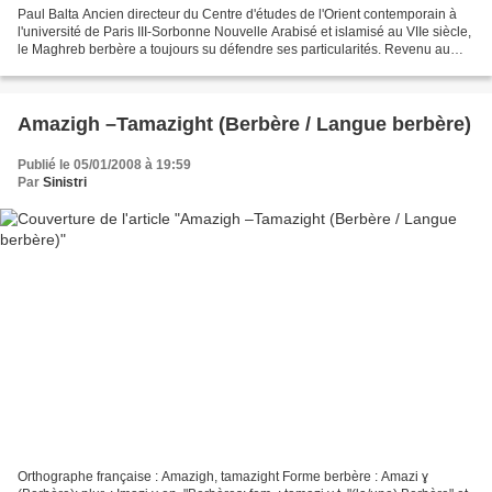
Paul Balta Ancien directeur du Centre d'études de l'Orient contemporain à
l'université de Paris III-Sorbonne Nouvelle Arabisé et islamisé au VIIe siècle,
le Maghreb berbère a toujours su défendre ses particularités. Revenu au
sunnisme après une parenthèse...
Amazigh –Tamazight (Berbère / Langue berbère)
Publié le 05/01/2008 à 19:59
Par
Sinistri
Orthographe française : Amazigh, tamazight Forme berbère : Amazi ɣ