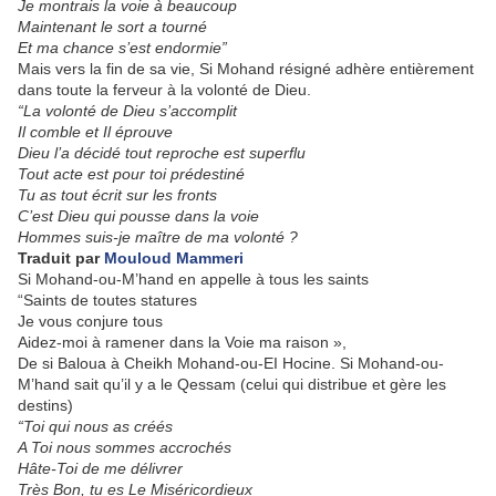
Je montrais la voie à beaucoup
Maintenant le sort a tourné
Et ma chance s’est endormie”
Mais vers la fin de sa vie, Si Mohand résigné adhère entièrement
dans toute la ferveur à la volonté de Dieu.
“La volonté de Dieu s’accomplit
Il comble et Il éprouve
Dieu l’a décidé tout reproche est superflu
Tout acte est pour toi prédestiné
Tu as tout écrit sur les fronts
C’est Dieu qui pousse dans la voie
Hommes suis-je maître de ma volonté ?
Traduit par
Mouloud Mammeri
Si Mohand-ou-M’hand en appelle à tous les saints
“Saints de toutes statures
Je vous conjure tous
Aidez-moi à ramener dans la Voie ma raison »,
De si Baloua à Cheikh Mohand-ou-EI Hocine. Si Mohand-ou-
M’hand sait qu’il y a le Qessam (celui qui distribue et gère les
destins)
“Toi qui nous as créés
A Toi nous sommes accrochés
Hâte-Toi de me délivrer
Très Bon, tu es Le Miséricordieux