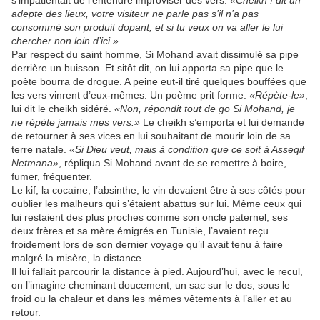
adepte des lieux, votre visiteur ne parle pas s’il n’a pas
consommé son produit dopant, et si tu veux on va aller le lui
chercher non loin d’ici.»
Par respect du saint homme, Si Mohand avait dissimulé sa pipe
derrière un buisson. Et sitôt dit, on lui apporta sa pipe que le
poète bourra de drogue. A peine eut-il tiré quelques bouffées que
les vers vinrent d’eux-mêmes. Un poème prit forme.
«Répète-le»
,
lui dit le cheikh sidéré.
«Non, répondit tout de go Si Mohand, je
ne répète jamais mes vers.»
Le cheikh s’emporta et lui demande
de retourner à ses vices en lui souhaitant de mourir loin de sa
terre natale.
«Si Dieu veut, mais à condition que ce soit à Asseqif
Netmana»
, répliqua Si Mohand avant de se remettre à boire,
fumer, fréquenter.
Le kif, la cocaïne, l’absinthe, le vin devaient être à ses côtés pour
oublier les malheurs qui s’étaient abattus sur lui. Même ceux qui
lui restaient des plus proches comme son oncle paternel, ses
deux frères et sa mère émigrés en Tunisie, l’avaient reçu
froidement lors de son dernier voyage qu’il avait tenu à faire
malgré la misère, la distance.
Il lui fallait parcourir la distance à pied. Aujourd’hui, avec le recul,
on l’imagine cheminant doucement, un sac sur le dos, sous le
froid ou la chaleur et dans les mêmes vêtements à l’aller et au
retour.