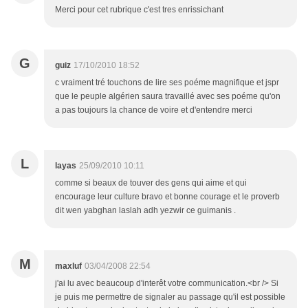
Merci pour cet rubrique c'est tres enrissichant
G
guiz
17/10/2010 18:52
c vraiment tré touchons de lire ses poéme magnifique et jspr
que le peuple algérien saura travaillé avec ses poéme qu'on
a pas toujours la chance de voire et d'entendre merci
L
layas
25/09/2010 10:11
comme si beaux de touver des gens qui aime et qui
encourage leur culture bravo et bonne courage et le proverb
dit wen yabghan laslah adh yezwir ce guimanis .
M
maxluf
03/04/2008 22:54
j'ai lu avec beaucoup d'interêt votre communication.<br /> Si
je puis me permettre de signaler au passage qu'il est possible