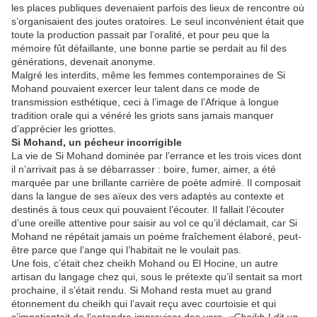
les places publiques devenaient parfois des lieux de rencontre où
s’organisaient des joutes oratoires. Le seul inconvénient était que
toute la production passait par l’oralité, et pour peu que la
mémoire fût défaillante, une bonne partie se perdait au fil des
générations, devenait anonyme.
Malgré les interdits, même les femmes contemporaines de Si
Mohand pouvaient exercer leur talent dans ce mode de
transmission esthétique, ceci à l’image de l’Afrique à longue
tradition orale qui a vénéré les griots sans jamais manquer
d’apprécier les griottes.
Si Mohand, un pécheur incorrigible
La vie de Si Mohand dominée par l’errance et les trois vices dont
il n’arrivait pas à se débarrasser : boire, fumer, aimer, a été
marquée par une brillante carrière de poète admiré. Il composait
dans la langue de ses aïeux des vers adaptés au contexte et
destinés à tous ceux qui pouvaient l’écouter. Il fallait l’écouter
d’une oreille attentive pour saisir au vol ce qu’il déclamait, car Si
Mohand ne répétait jamais un poème fraîchement élaboré, peut-
être parce que l’ange qui l’habitait ne le voulait pas.
Une fois, c’était chez cheikh Mohand ou El Hocine, un autre
artisan du langage chez qui, sous le prétexte qu’il sentait sa mort
prochaine, il s’était rendu. Si Mohand resta muet au grand
étonnement du cheikh qui l’avait reçu avec courtoisie et qui
s’impatientait de l’entendre improviser des vers.
«Cheikh ! dit un