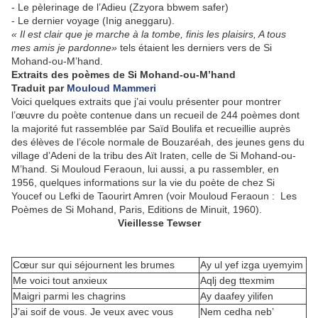
- Le pèlerinage de l’Adieu (Zzyora bbwem safer)
- Le dernier voyage (Inig aneggaru).
« Il est clair que je marche à la tombe, finis les plaisirs, A tous
mes amis je pardonne»
tels étaient les derniers vers de Si
Mohand-ou-M’hand.
Extraits des poèmes de Si Mohand-ou-M’hand
Traduit par
Mouloud Mammeri
Voici quelques extraits que j’ai voulu présenter pour montrer
l’œuvre du poète contenue dans un recueil de 244 poèmes dont
la majorité fut rassemblée par Saïd Boulifa et recueillie auprès
des élèves de l’école normale de Bouzaréah, des jeunes gens du
village d’Adeni de la tribu des Aït Iraten, celle de Si Mohand-ou-
M’hand. Si Mouloud Feraoun, lui aussi, a pu rassembler, en
1956, quelques informations sur la vie du poète de chez Si
Youcef ou Lefki de Taourirt Amren (voir Mouloud Feraoun : Les
Poèmes de Si Mohand, Paris, Editions de Minuit, 1960).
Vieillesse Tewser
Cœur sur qui séjournent les brumes
Ay ul yef izga uyemyim
Me voici tout anxieux
Aqlj deg ttexmim
Maigri parmi les chagrins
Ay daafey yilifen
J’ai soif de vous. Je veux avec vous
Nem cedha neb’