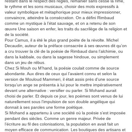
restant dans le respect des règles, remanier sans cesse la rime,
le rythme et les sons musicaux, choisir des mots expressifs à
valeur symbolique et métaphorique pour mieux impressionner,
convaincre, atteindre la consécration. On a défini Rimbaud
comme un mystique à l’état sauvage, et on a retenu de son
œuvre Une saison en enfer, les traits du sacrilège de la religion et
de la société.
Pour Camus, il a été le plus grand poète de la révolte. Michel
Decaudin, auteur de la préface consacrée à ses œuvres dit qu’on
a cru trouver la clé de la poésie de Rimbaud dans l’alchimie, ou
dans la kabbale, ou dans la sagesse hindoue, ou simplement
dans un jeu de rébus.
Chez Si Mouh ou M’hand, la poésie coulait comme de source
abondante. Aux dires de ceux qui l’avaient connu et selon la
version de Mouloud Mammeri, il était assis près d’une source
lorsqu’un ange se présenta à lui pour le mettre impérativement
devant une alternative : versifier ou parler. Si Mohand aurait
choisi de parler. Et depuis ce jour, les poèmes sont venus de lui
naturellement sous l’impulsion de son double angélique qui
donnait à ses paroles une forme poétique.
Si Mohand a appartenu à une société où la poésie s’est imposée
pendant des siècles. Comme un genre majeur. Privée de
l’écriture au fil des colonisations, la population en avait fait un
moyen efficace de communication. Les boutiques des artisans et