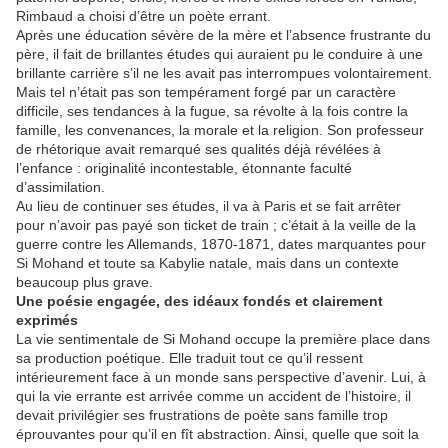
Rimbaud a choisi d’être un poète errant.
Après une éducation sévère de la mère et l’absence frustrante du
père, il fait de brillantes études qui auraient pu le conduire à une
brillante carrière s’il ne les avait pas interrompues volontairement.
Mais tel n’était pas son tempérament forgé par un caractère
difficile, ses tendances à la fugue, sa révolte à la fois contre la
famille, les convenances, la morale et la religion. Son professeur
de rhétorique avait remarqué ses qualités déjà révélées à
l’enfance : originalité incontestable, étonnante faculté
d’assimilation.
Au lieu de continuer ses études, il va à Paris et se fait arrêter
pour n’avoir pas payé son ticket de train ; c’était à la veille de la
guerre contre les Allemands, 1870-1871, dates marquantes pour
Si Mohand et toute sa Kabylie natale, mais dans un contexte
beaucoup plus grave.
Une poésie engagée, des idéaux fondés et clairement
exprimés
La vie sentimentale de Si Mohand occupe la première place dans
sa production poétique. Elle traduit tout ce qu’il ressent
intérieurement face à un monde sans perspective d’avenir. Lui, à
qui la vie errante est arrivée comme un accident de l’histoire, il
devait privilégier ses frustrations de poète sans famille trop
éprouvantes pour qu’il en fît abstraction. Ainsi, quelle que soit la