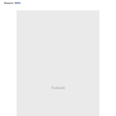
Source:
DZlit
Publicité