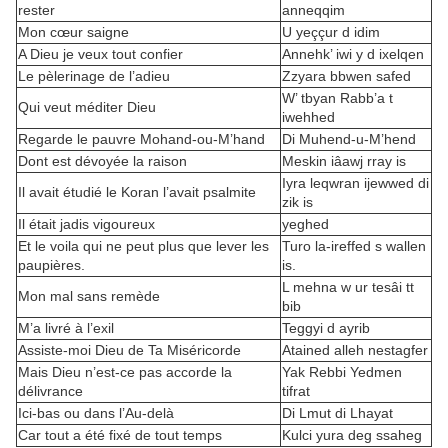
rester
anneqqim
Mon cœur saigne
U yeççur d idim
A Dieu je veux tout confier
Annehk’ iwi y d ixelqen
Le pèlerinage de l’adieu
Zzyara bbwen safed
W’ tbyan Rabb’a t
Qui veut méditer Dieu
iwehhed
Regarde le pauvre Mohand-ou-M’hand
Di Muhend-u-M’hend
Dont est dévoyée la raison
Meskin iâawj rray is
Iyra leqwran ijewwed di
Il avait étudié le Koran l’avait psalmite
zik is
Il était jadis vigoureux
yeghed
Et le voila qui ne peut plus que lever les
Turo la-ireffed s wallen
paupières.
is.
L mehna w ur tesâi tt
Mon mal sans remède
bib
M’a livré à l’exil
Teggyi d ayrib
Assiste-moi Dieu de Ta Miséricorde
Atained alleh nestagfer
Mais Dieu n’est-ce pas accorde la
Yak Rebbi Yedmen
délivrance
tifrat
Ici-bas ou dans l’Au-delà
Di Lmut di Lhayat
Car tout a été fixé de tout temps
Kulci yura deg ssaheg