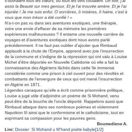
s’ouvraient tous les cœurs, où tous les vins coulaient. Un soir, j’ai
assis la Beauté sur mes genoux. Et je l’ai trouvée amère. Et je l’ai
injuriée ! Je me suis enfui. O sorcières, ô misères, ô haine, c’est à
vous que mon trésor a été confié ! »
N’a-t-on pas vu dans ses aventures exotiques, une thérapie,
voire une envie d’effacer de sa mémoire les premières
expériences malheureuses ? Il entame une nouvelle carrière de
voyages et d’aventures exotiques dont nous avons parlé
précédemment. Il ne faut pas oublier d’ajouter que Rimbaud
applaudit à la chute de l’Empire, apprend avec joie l’insurrection
de la commune et s’indigne de la répression qui ont valu à Louise
Michel d’être déportée en Nouvelle Calédonie où elle a fait la
connaissance des Algériens lâchés dans cette île immense
considérée comme une prison à ciel ouvert pour des révoltés et
combattants de l’envergure de ceux qui ont mené l’insurrection
en Algérie en 1871.
Légendes canaques qu’elle a écrit comme prisonnière politique,
Louise a jugé utile d’adjoindre un poème de Si Mohand, venu
peut-être de la bouche de l’oncle déporté. Rappelons aussi que
Rimbaud attaque dans ses nombreux poèmes et violemment
Napoléon III ainsi que le conformisme et le catholicisme, tout en
exprimant sa compassion pour les pauvres gens.
Boumediene A.
Lire:
Dossier: Si Mohand u M'hand poète kabyle[1/2]