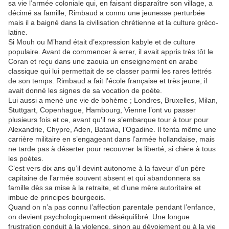
sa vie l’armée coloniale qui, en faisant disparaître son village, a
décimé sa famille, Rimbaud a connu une jeunesse perturbée
mais il a baigné dans la civilisation chrétienne et la culture gréco-
latine.
Si Mouh ou M’hand était d’expression kabyle et de culture
populaire. Avant de commencer à errer, il avait appris très tôt le
Coran et reçu dans une zaouia un enseignement en arabe
classique qui lui permettait de se classer parmi les rares lettrés
de son temps. Rimbaud a fait l’école française et très jeune, il
avait donné les signes de sa vocation de poète.
Lui aussi a mené une vie de bohème ; Londres, Bruxelles, Milan,
Stuttgart, Copenhague, Hambourg, Vienne l’ont vu passer
plusieurs fois et ce, avant qu’il ne s’embarque tour à tour pour
Alexandrie, Chypre, Aden, Batavia, l’Ogadine. Il tenta même une
carrière militaire en s’engageant dans l’armée hollandaise, mais
ne tarde pas à déserter pour recouvrer la liberté, si chère à tous
les poètes.
C’est vers dix ans qu’il devint autonome à la faveur d’un père
capitaine de l’armée souvent absent et qui abandonnera sa
famille dès sa mise à la retraite, et d’une mère autoritaire et
imbue de principes bourgeois.
Quand on n’a pas connu l’affection parentale pendant l’enfance,
on devient psychologiquement déséquilibré. Une longue
frustration conduit à la violence, sinon au dévoiement ou à la vie