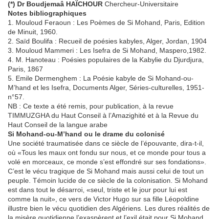
(*) Dr Boudjemaâ HAÏCHOUR
Chercheur-Universitaire
Notes bibliographiques
1. Mouloud Feraoun : Les Poèmes de Si Mohand, Paris, Edition
de Minuit, 1960.
2. Saïd Boulifa : Recueil de poésies kabyles, Alger, Jordan, 1904
3. Mouloud Mammeri : Les Isefra de Si Mohand, Maspero,1982.
4. M. Hanoteau : Poésies populaires de la Kabylie du Djurdjura,
Paris, 1867
5. Emile Dermenghem : La Poésie kabyle de Si Mohand-ou-
M’hand et les Isefra, Documents Alger, Séries-culturelles, 1951-
n°57.
NB : Ce texte a été remis, pour publication, à la revue
TIMMUZGHA du Haut Conseil à l’Amazighité et à la Revue du
Haut Conseil de la langue arabe
Si Mohand-ou-M’hand ou le drame du colonisé
Une société traumatisée dans ce siècle de l’épouvante, dira-t-il,
où «Tous les maux ont fondu sur nous, et ce monde pour tous a
volé en morceaux, ce monde s’est effondré sur ses fondations».
C’est le vécu tragique de Si Mohand mais aussi celui de tout un
peuple. Témoin lucide de ce siècle de la colonisation. Si Mohand
est dans tout le désarroi, «seul, triste et le jour pour lui est
comme la nuit», ce vers de Victor Hugo sur sa fille Léopoldine
illustre bien le vécu quotidien des Algériens. Les dures réalités de
la misère quotidienne l’exaspèrent et l’exil était pour Si Mohand