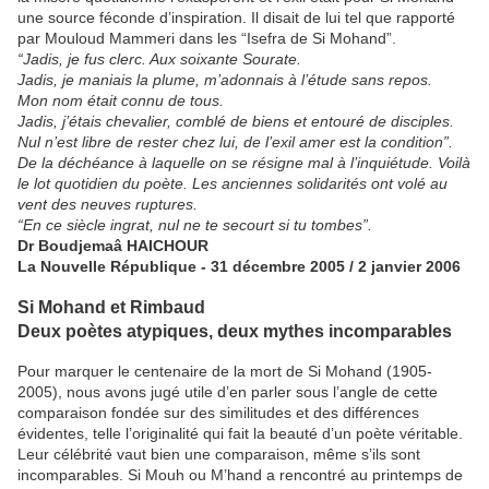
une source féconde d’inspiration. Il disait de lui tel que rapporté
par Mouloud Mammeri dans les “Isefra de Si Mohand”.
“Jadis, je fus clerc. Aux soixante Sourate.
Jadis, je maniais la plume, m’adonnais à l’étude sans repos.
Mon nom était connu de tous.
Jadis, j’étais chevalier, comblé de biens et entouré de disciples.
Nul n’est libre de rester chez lui, de l’exil amer est la condition”.
De la déchéance à laquelle on se résigne mal à l’inquiétude. Voilà
le lot quotidien du poète. Les anciennes solidarités ont volé au
vent des neuves ruptures.
“En ce siècle ingrat, nul ne te secourt si tu tombes”.
Dr Boudjemaâ HAICHOUR
La Nouvelle République - 31 décembre 2005 / 2 janvier 2006
Si Mohand et Rimbaud
Deux poètes atypiques, deux mythes incomparables
Pour marquer le centenaire de la mort de Si Mohand (1905-
2005), nous avons jugé utile d’en parler sous l’angle de cette
comparaison fondée sur des similitudes et des différences
évidentes, telle l’originalité qui fait la beauté d’un poète véritable.
Leur célébrité vaut bien une comparaison, même s’ils sont
incomparables. Si Mouh ou M’hand a rencontré au printemps de