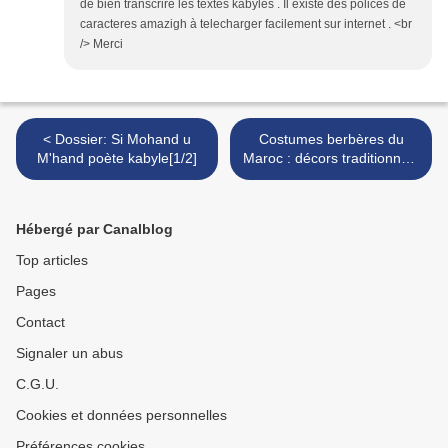
de bien transcrire les textes kabyles . Il existe des polices de
caracteres amazigh à telecharger facilement sur internet . <br
/> Merci
< Dossier: Si Mohand u
Costumes berbères du
M'hand poète kabyle[1/2]
Maroc : décors traditionnels
>
Hébergé par Canalblog
Top articles
Pages
Contact
Signaler un abus
C.G.U.
Cookies et données personnelles
Préférences cookies