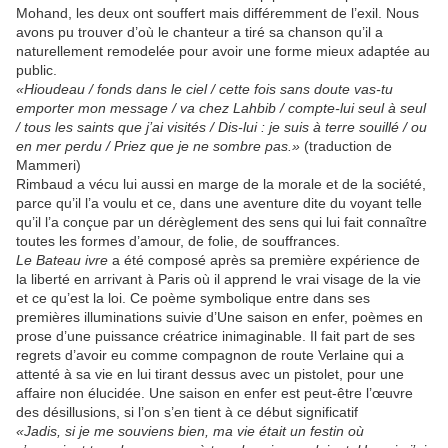
Mohand, les deux ont souffert mais différemment de l’exil. Nous
avons pu trouver d’où le chanteur a tiré sa chanson qu’il a
naturellement remodelée pour avoir une forme mieux adaptée au
public.
«Hioudeau / fonds dans le ciel / cette fois sans doute vas-tu
emporter mon message / va chez Lahbib / compte-lui seul à seul
/ tous les saints que j’ai visités / Dis-lui : je suis à terre souillé / ou
en mer perdu / Priez que je ne sombre pas.»
(traduction de
Mammeri)
Rimbaud a vécu lui aussi en marge de la morale et de la société,
parce qu’il l’a voulu et ce, dans une aventure dite du voyant telle
qu’il l’a conçue par un dérèglement des sens qui lui fait connaître
toutes les formes d’amour, de folie, de souffrances.
Le Bateau ivre
a été composé après sa première expérience de
la liberté en arrivant à Paris où il apprend le vrai visage de la vie
et ce qu’est la loi. Ce poème symbolique entre dans ses
premières illuminations suivie d’Une saison en enfer, poèmes en
prose d’une puissance créatrice inimaginable. Il fait part de ses
regrets d’avoir eu comme compagnon de route Verlaine qui a
attenté à sa vie en lui tirant dessus avec un pistolet, pour une
affaire non élucidée. Une saison en enfer est peut-être l’œuvre
des désillusions, si l’on s’en tient à ce début significatif
«Jadis, si je me souviens bien, ma vie était un festin où