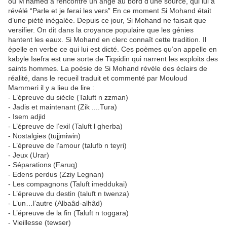
ou M’hamed a rencontré un ange au bord d’une source, qui lui a
révélé “Parle et je ferai les vers” En ce moment Si Mohand était
d’une piété inégalée. Depuis ce jour, Si Mohand ne faisait que
versifier. On dit dans la croyance populaire que les génies
hantent les eaux. Si Mohand en clerc connaît cette tradition. Il
épelle en verbe ce qui lui est dicté. Ces poèmes qu’on appelle en
kabyle Isefra est une sorte de Tiqsidin qui narrent les exploits des
saints hommes. La poésie de Si Mohand révèle des éclairs de
réalité, dans le recueil traduit et commenté par Mouloud
Mammeri il y a lieu de lire :
- L’épreuve du siècle (Taluft n zzman)
- Jadis et maintenant (Zik ....Tura)
- Isem adjid
- L’épreuve de l’exil (Taluft l gherba)
- Nostalgies (tujjmiwin)
- L’épreuve de l’amour (talufb n teyri)
- Jeux (Urar)
- Séparations (Faruq)
- Edens perdus (Zziy Legnan)
- Les compagnons (Taluft imeddukai)
- L’épreuve du destin (taluft n twenza)
- L’un…l’autre (Albaâd-alhâd)
- L’épreuve de la fin (Taluft n toggara)
- Vieillesse (tewser)