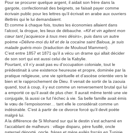
Pour se procurer quelque argent, il aidait son frère dans la
gargote, confectionnait des beignets, se faisait payer comme
écrivain public pour les lettres qu’il écrivait en arabe aux ouvriers
illettrés qui le lui demandaient.
Et comme à chaque fois, toutes les économies allaient dans
l’alcool, la drogue, les lieux de débauche.
«Kif et vin agitent mon
cœur tant j’acquiesce à tous mes désirs»
, puis dans un autre
poème
«Délivre-moi du kif et de la cocaïne saint Baloua, je suis
malade guéris-moi»
(traduction de Mouloud Mammeri).
C’est entre 1857 et 1871 qu’il a vécu un drame qui allait décider
de son sort qui est aussi celui de la Kabylie.
Pourtant, s’il n’y avait pas eu d’occupation coloniale, tout le
prédestinait à une existence heureuse et propre, dominée par la
pratique religieuse, une vie spirituelle et d’ascèse orientée vers le
bien et le rapprochement de Dieu. Il venait de sortir de la zaouia
quand, tout à coup, il y eut comme un renversement brutal qui lui
a emporté ce qu’il avait de plus cher. Il aurait même tenté une vie
conjugale, là aussi ce fut l’échec à vie. Sa belle famille avait émis
le vœu de l’empoisonner… tant elle le considérait comme un
indésirable. C’est à partir de ce divorce forcé qu’il devit poète
malgré lui.
A la différence de Si Mohand sur qui le destin s’est acharné en
l’accablant de malheurs : village disparu, père fusillé, oncle
paternel déporté, oncle, frères et mère exilés forcés en Tunisie,