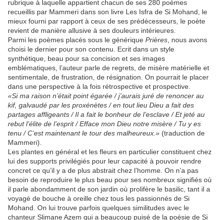
rubrique à laquelle appartient chacun de ses 280 poèmes
recueillis par Mammeri dans son livre Les Isfra de Si Mohand, le
mieux fourni par rapport à ceux de ses prédécesseurs, le poète
revient de manière allusive à ses douleurs intérieures.
Parmi les poèmes placés sous le générique
Prières
, nous avons
choisi le dernier pour son contenu. Ecrit dans un style
synthétique, beau pour sa concision et ses images
emblématiques, l’auteur parle de regrets, de misère matérielle et
sentimentale, de frustration, de résignation. On pourrait le placer
dans une perspective à la fois rétrospective et prospective.
«Si ma raison n’était point égarée / j’aurais juré de renoncer au
kif, galvaudé par les proxénètes / en tout lieu Dieu a fait des
partages affligeants / Il a fait le bonheur de l’esclave / Et jeté au
rebut l’élite de l’esprit / Efface mon Dieu notre misère / Tu y es
tenu / C’est maintenant le tour des malheureux.»
(traduction de
Mammeri).
Les plantes en général et les fleurs en particulier constituent chez
lui des supports privilégiés pour leur capacité à pouvoir rendre
concret ce qu’il y a de plus abstrait chez l’homme. On n’a pas
besoin de reproduire le plus beau pour ses nombreux signifiés où
il parle abondamment de son jardin où prolifère le basilic, tant il a
voyagé de bouche à oreille chez tous les passionnés de Si
Mohand. On lui trouve parfois quelques similitudes avec le
chanteur Slimane Azem qui a beaucoup puisé de la poésie de Si