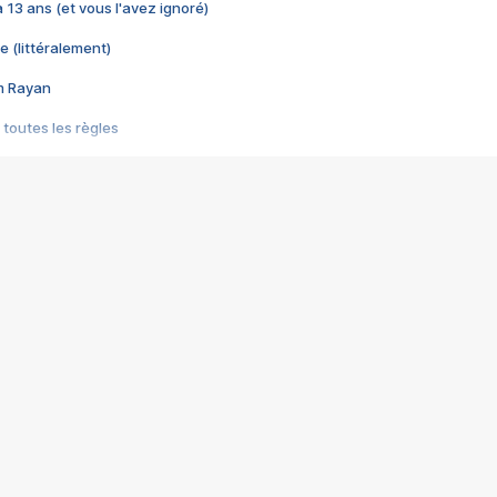
 a 13 ans (et vous l'avez ignoré)
e (littéralement)
im Rayan
 toutes les règles
s les jeux vidéo
us choquant de Rockstar ? - Le scandale BULLY
e plus moche de Steam
du RÊVE tourne au CAUCHEMAR
pendant 8 heures
it… à tort
umiliés par un jeu vidéo
ire - Final Fantasy 8
ti un empire - Age of Empires