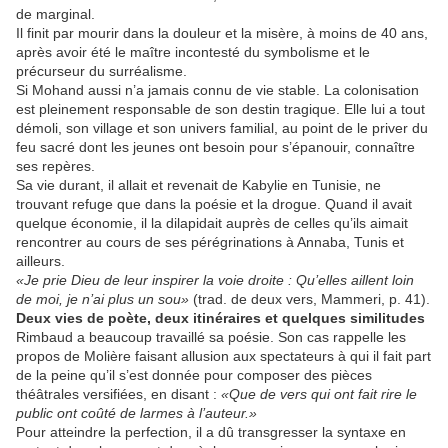
de marginal.
Il finit par mourir dans la douleur et la misère, à moins de 40 ans,
après avoir été le maître incontesté du symbolisme et le
précurseur du surréalisme.
Si Mohand aussi n’a jamais connu de vie stable. La colonisation
est pleinement responsable de son destin tragique. Elle lui a tout
démoli, son village et son univers familial, au point de le priver du
feu sacré dont les jeunes ont besoin pour s’épanouir, connaître
ses repères.
Sa vie durant, il allait et revenait de Kabylie en Tunisie, ne
trouvant refuge que dans la poésie et la drogue. Quand il avait
quelque économie, il la dilapidait auprès de celles qu’ils aimait
rencontrer au cours de ses pérégrinations à Annaba, Tunis et
ailleurs.
«Je prie Dieu de leur inspirer la voie droite : Qu’elles aillent loin
de moi, je n’ai plus un sou»
(trad. de deux vers, Mammeri, p. 41).
Deux vies de poète, deux itinéraires et quelques similitudes
Rimbaud a beaucoup travaillé sa poésie. Son cas rappelle les
propos de Molière faisant allusion aux spectateurs à qui il fait part
de la peine qu’il s’est donnée pour composer des pièces
théâtrales versifiées, en disant :
«Que de vers qui ont fait rire le
public ont coûté de larmes à l’auteur.»
Pour atteindre la perfection, il a dû transgresser la syntaxe en