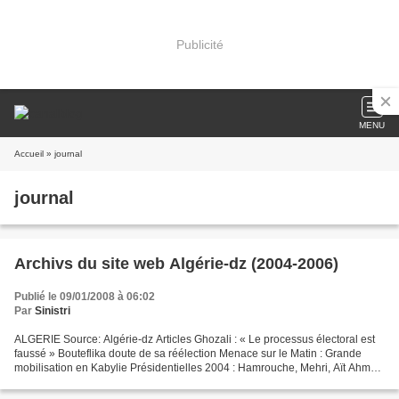
Publicité
MENU
Accueil
» journal
journal
Archivs du site web Algérie-dz (2004-2006)
Publié le 09/01/2008 à 06:02
Par
Sinistri
ALGERIE Source: Algérie-dz Articles Ghozali : « Le processus électoral est
faussé » Bouteflika doute de sa réélection Menace sur le Matin : Grande
mobilisation en Kabylie Présidentielles 2004 : Hamrouche, Mehri, Aït Ahmed
ont vu juste Retour sur les premiers...